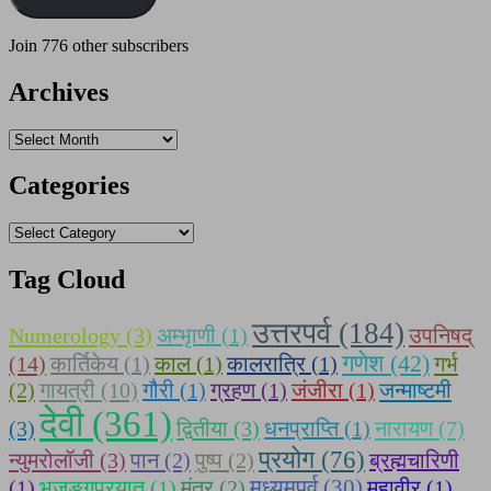
Join 776 other subscribers
Archives
Archives
Categories
Categories
Tag Cloud
उत्तरपर्व (184)
Numerology (3)
अम्भृाणी (1)
उपनिषद्
गणेश (42)
(14)
कार्तिकेय (1)
काल (1)
कालरात्रि (1)
गर्भ
(2)
गायत्री (10)
गौरी (1)
ग्रहण (1)
जंजीरा (1)
जन्माष्टमी
देवी (361)
(3)
द्वितीया (3)
धनप्राप्ति (1)
नारायण (7)
प्रयोग (76)
न्युमरोलॉजी (3)
पान (2)
पुष्प (2)
ब्रह्मचारिणी
मध्यमपर्व (30)
(1)
भुजङ्गप्रयात (1)
मंत्र (2)
महावीर (1)