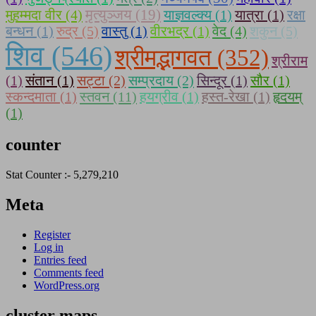
मुहम्मदा वीर (4)
मृत्युञ्जय (19)
याज्ञवल्क्य (1)
यात्रा (1)
रक्षा
बन्धन (1)
रुद्र (5)
वास्तु (1)
वीरभद्र (1)
वेद (4)
शकुन (5)
शिव (546)
श्रीमद्भागवत (352)
श्रीराम
(1)
संतान (1)
सट्टा (2)
सम्प्रदाय (2)
सिन्दूर (1)
सौर (1)
स्कन्दमाता (1)
स्तवन (11)
हयग्रीव (1)
हस्त-रेखा (1)
हृदयम्
(1)
counter
Stat Counter :-
5,279,210
Meta
Register
Log in
Entries feed
Comments feed
WordPress.org
cluster maps