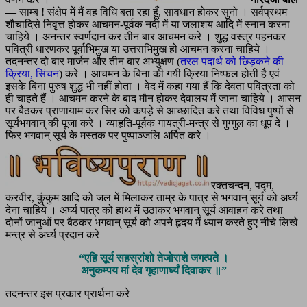
—
साम्ब ! संक्षेप में मैं वह विधि बता रहा हूँ, सावधान होकर सुनो । सर्वप्रथम
शौचादिसे निवृत्त होकर आचमन-पूर्वक नदी में या जलाशय आदि में स्नान करना
चाहिये । अनन्तर स्वर्णदान कर तीन बार आचमन करे । शुद्ध वस्त्र पहनकर
पवित्री धारणकर पूर्वाभिमुख या उत्तराभिमुख हो आचमन करना चाहिये ।
तदनन्तर दो बार मार्जन और तीन बार अभ्युक्षण (
तरल पदार्थ को छिड़कने की
क्रिया, सिंचन
) करे । आचमन के बिना की गयी क्रिया निष्फल होती है एवं
इसके बिना पुरुष शुद्ध भी नहीं होता । वेद में कहा गया हैं कि देवता पवित्रता को
ही चाहते हैं । आचमन करने के बाद मौन होकर देवालय में जाना चाहिये । आसन
पर बैठकर प्राणायाम कर सिर को कपड़े से आच्छादित करे तथा विविध पुष्पों से
सूर्यभगवान् की पूजा करे । व्याहृति-पूर्वक गायत्री-मन्त्र से गुग्गुल का धूप दे ।
फिर भगवान् सूर्य के मस्तक पर पुष्पाञ्जलि अर्पित करे ।
रक्तचन्दन, पद्म,
करवीर, कुंकुम आदि को जल में मिलाकर ताम्र के पात्र से भगवान् सूर्य को अर्घ्य
देना चाहिये । अर्घ्य पात्र को हाथ में उठाकर भगवान् सूर्य आवाहन करे तथा
दोनों जानुओं पर बैठकर भगवान् सूर्य को अपने हृदय में ध्यान करते हुए नीचे लिखे
मन्त्र से अर्घ्य प्रदान करे —
“एहि सूर्य सहस्रांशो तेजोराशे जगत्पते ।
अनुकम्पय मां देव गृहाणार्घ्यं दिवाकर ॥”
तदनन्तर इस प्रकार प्रार्थना करे —