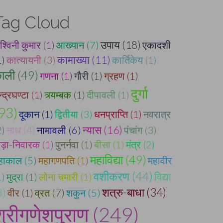
Tag Cloud
उपाय (18)
श्विनी कुमार (1)
आख्यान (7)
एकादशी
कामाख्या (11)
1)
कात्यायनी (3)
कार्तिकेय (1)
ाली (49)
गणना (1)
गौरी (1)
ग्रहण (1)
दुर्गा
्द्रघण्टा (1)
त्र्यम्बक (1)
दीपावली (1)
93)
दूकान (1)
द्वितीया (3)
धनप्राप्ति (1)
नवरात्र
न्यास (16)
2)
नाथ (4)
नामावली (6)
पंचांग (3)
ीड़ा-निवारक (1)
पुनर्नवा (1)
बीसा (1)
मंत्र (2)
महाविद्या (49)
हाकाल (5)
महागणपति (1)
महावीर
वशीकरण (44)
1)
मुद्रा (1)
लोना चमारी (1)
विद्या
शत्रु-बाधा (34)
8)
वीर (1)
व्रत (7)
शकुन (5)
श्रीगणेशपुराण (249)