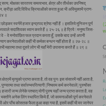
 सत्य, मोक्षका सारतत्त्व समत्वभाव, क्षेत्र और तीर्थका उपनिषद्
श
न, क्रीड़ा आदि विविध क्रियाओंको करता हुआ भी अविमुक्तमें प्राण-
-२४ ॥
(
ड़कर स्वर्गमें हजार इन्द्रपद श्रेष्ठ नहीं हैं । इसलिये मुनिजन पूर्ण
(
ूपवाले सदाशिवका ध्यान करते हैं ॥ २५-२६ ॥ हे प्रिये ! मनुष्य जिस-
स
 ही वे – वे मनोवांछित फल प्रदान करता हूँ, उसके बाद उन्हें अपनी
त्याग करनेवालोंको कहीं भी कर्मका बन्धन नहीं होता है ॥ २७-२८ ॥
सभी महात्मा तथा दूसरे लोग भी यहाँ मेरी उपासना करते हैं ॥ २९ ॥
S
ेत्रमें मृत्युको प्राप्त करता है, तो वह पुनः इस संसारमें नहीं आता है,
R
पुण्यात्मा तथा सर्वारम्भपरित्यागी [निष्काम कर्म करनेवाले] पुरुषोंका
L
 हजारों जन्म लेनेके पश्चात् योगी पुरुष यहाँ जन्म प्राप्त करता है, वह
ेरे भक्तोंने अनेक लिंग स्थापित किये हैं, जो कामनाओंको पूर्ण करनेवाले
E
में सभी ओर पाँच कोसतक फैला हुआ कहा गया है, इसमें कहीं भी मर जानेपर