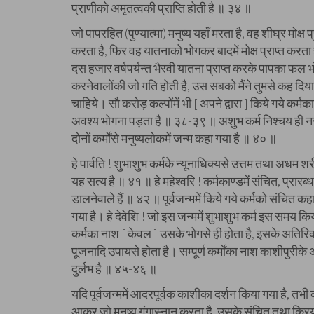
प्राणीको अमृतत्वकी प्राप्ति होती है ॥ ३४ ॥
जो पापरहित (पुण्यात्मा) मनुष्य यहाँ मरता है, वह शीघ्र मोक्ष 
करता है, फिर वह यातनाको भोगकर बादमें मोक्ष प्राप्त करता है
दस हजार वर्षपर्यन्त भैरवी यातना प्राप्त करके पापका फल 
करनेवालोंकी जो गति होती है, उस सबको मैंने तुमसे कह दिय
चाहिये। सौ करोड़ कल्पोंमें भी [ अपने द्वारा ] किये गये क
अवश्य भोगना पड़ता है ॥ ३८-३९ ॥ अशुभ कर्म निश्चय ही नरकके
दोनों कर्मोंसे मनुष्यलोकमें जन्म कहा गया है ॥ ४० ॥
हे पार्वति ! शुभाशुभ कर्मके न्यूनाधिक्यसे उत्तम तथा अधम शरीर 
यह सत्य है ॥ ४१ ॥ हे महेश्वरि ! कर्मकाण्डमें संचित, प्रारब्
डालनेवाले हैं ॥ ४२ ॥ पूर्वजन्ममें किये गये कर्मको संचित
गया है। हे देवेशि ! जो इस जन्ममें शुभाशुभ कर्म इस समय कि
कर्मका नाश [ केवल ] उसके भोगसे ही होता है, इसके अतिरिक
पूजनादि उपायसे होता है। सम्पूर्ण कर्मोंका नाश काशीपुरीके अ
दुर्लभ है ॥ ४५-४६ ॥
यदि पूर्वजन्ममें आदरपूर्वक काशीका दर्शन किया गया है, तभी क
आकर जो मनुष्य गंगास्नान करता है, उसके संचित तथा क्रि