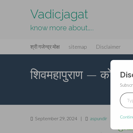
Vadicjagat
know more about…..
Primary
Skip
Vadicjagat
श्री गजेन्द्र मोक्ष
sitemap
Disclaimer
to
Menu
content
शिवमहापुराण — कोटिरुद
Dis
Subscr
Type your ema
Contin
September 29, 2024
|
aspundir
|
Leave