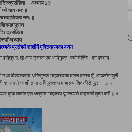
टिरुद्रसंहिता — अध्याय 23
रीगणेशाय नमः ॥
S
म्बसदाशिवाय नमः ॥
fo
ीशिवमहापुराण
िरुद्रसंहिता
ईसवाँ अध्याय
ात्म्यके प्रसंगमें काशीमें मुक्तिक्रमका वर्णन
ी पवित्र है, तो आप उसका एवं अविमुक्त [ज्योतिर्लिंग]-का प्रभाव
ाणसी तथा विश्वेश्वरके अतिसुन्दर माहात्म्यका वर्णन करता हूँ, आपलोग सुनें
की कामनासे काशी तथा अविमुक्तका माहात्म्य शिवजीसे पूछा ॥ ३ ॥
कृपा करके इस क्षेत्रका माहात्म्य पूर्णरूपसे कहनेकी कृपा करें ॥ ४