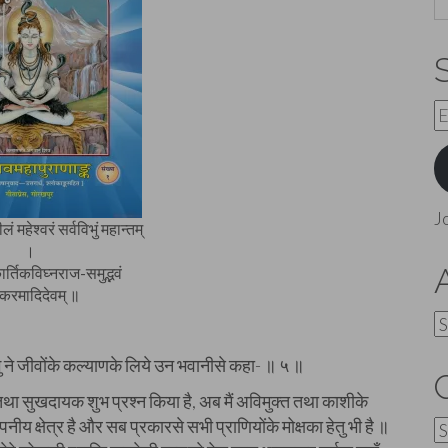
E
A
J
 महेश्वरं सर्वविभुं महान्तम्
।
ार्तिकविघ्नराज-समुद्भवं
करमादिदेवम् ॥
A
 ने जीवोंके कल्याणके लिये उन भवानीसे कहा- ॥ ५ ॥
तथा सुखदायक शुभ प्रश्न किया है, अब मैं अविमुक्त तथा काशीके
नीय क्षेत्र है और सब प्रकारसे सभी प्राणियोंके मोक्षका हेतु भी है ॥
C