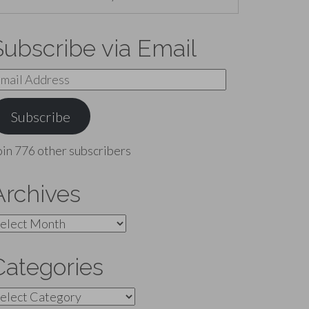
Subscribe via Email
mail
ddress
Subscribe
oin 776 other subscribers
Archives
rchives
Categories
ategories