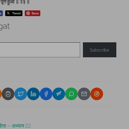
 पूर्ण हुआ ॥ २३ ॥
gat
Subscribe
िता — अध्याय 22