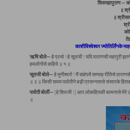
शिवमहापुराण — को
॥ श्
॥ श्रीसा
श्र
कोट
ते
काशीविश्वेश्वर ज्योतिर्लिंगके माह
ऋषि बोले—
हे प्रभो ! हे सूतजी ! यदि वाराणसी महापुरी इतन
हमलोगोंसे कहिये ॥ १ ॥
सूतजी बोले—
हे मुनीश्वरो ! मैं संक्षेपमें सम्यक् रीतिसे वार
॥ २ ॥ किसी समय पार्वतीने बड़ी प्रसन्नतासे संसारके हित
पार्वती बोलीं—
[हे शिवजी !] आप लोकहितकी कामनासे मेरे ऊपर 
॥