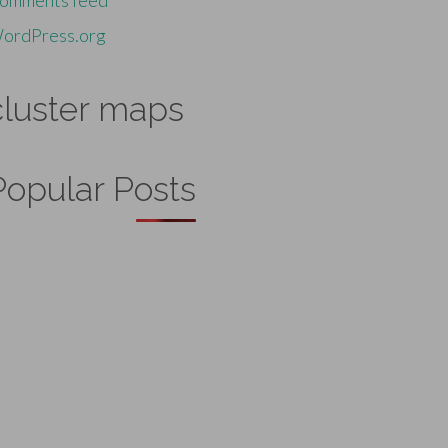
omments feed
ordPress.org
cluster maps
Popular Posts