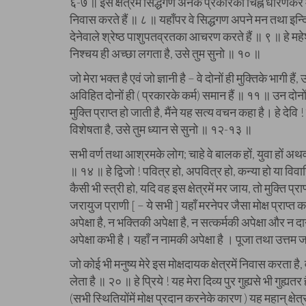
६-७ ॥ इस क्षेत्रमें सिद्धगण अनेक प्रकारका चिह्न धारणकर म
निवास करते हैं ॥ ८ ॥ यहाँपर वे सिद्धगण अपने मन तथा इन्द्
देनेवाले श्रेष्ठ पाशुपतव्रतका आचरण करते हैं ॥ ९ ॥ हे म
निश्चय ही अच्छा लगता है, उसे तुम सुनो ॥ १० ॥
जो मेरा भक्त है एवं जो ज्ञानी है – वे दोनों ही मुक्तिके भागी ह
अविहित दोनों ही ( प्रकारके कर्म) समान हैं ॥ ११ ॥ उन दोनोंक
मुक्ति प्राप्त हो जाती है, मैंने यह सत्य वचन कहा है। हे देवि
विशेषता है, उसे तुम ध्यान से सुनो ॥ १२-१३ ॥
सभी वर्ण तथा आश्रमके लोग; चाहे वे बालक हों, युवा हों अथवा वृद
॥ १४ ॥ हे द्विजो ! पवित्र हो, अपवित्र हो, कन्या हो या विव
कैसी भी स्त्री हो, यदि वह इस क्षेत्रमें मर जाय, तो मुक्ति प
जरायुज प्राणी [ – ये सभी ] यहाँ मरनेपर जैसा मोक्ष प्राप्त क
अपेक्षा है, न भक्तिकी अपेक्षा है, न सत्कर्मकी अपेक्षा और न 
अपेक्षा कभी है। यहाँ न नामकी अपेक्षा है । पूजा तथा उत्तम
जो कोई भी मनुष्य मेरे इस मोक्षदायक क्षेत्रमें निवास करता ह
लेता है ॥ २० ॥ हे प्रिये ! यह मेरा दिव्य पुर गुह्यसे भी गुह्यत
(सभी स्थितियोंमें मोक्ष प्रदान करनेके कारण ) यह महान् क्षेत