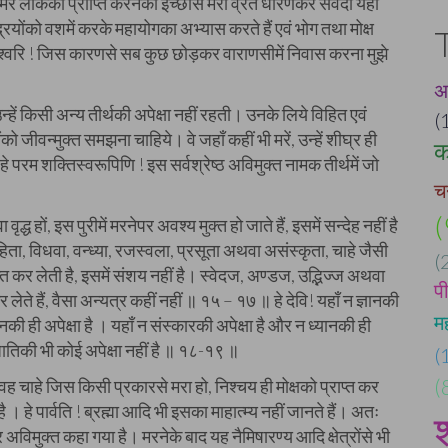
ेरे लोककी प्राप्ति करनेकी इच्छासे मेरा व्रत धारणकर सर्वदा यहाँ
रियोंको वशमें करके महायोगका अभ्यास करते हैं एवं भोग तथा मोक्ष
हेश्वरि ! जिस कारणसे सब कुछ छोड़कर वाराणसीमें निवास करना मुझे
अ
ैं, उन्हें किसी अन्य तीर्थकी अपेक्षा नहीं रहती। उनके लिये विहित एवं
(
ो जीवन्मुक्त समझना चाहिये। वे जहाँ कहीं भी मरें, उन्हें शीघ्र ही
क
 ! हे परम शक्तिस्वरूपिणि ! इस सर्वश्रेष्ठ अविमुक्त नामक तीर्थमें जो
चन
(
्ध हों, इस पुरीमें मरनेपर अवश्य मुक्त हो जाते हैं, इसमें सन्देह नहीं है
ाहिता, विधवा, वन्ध्या, रजस्वला, प्रसूता अथवा असंस्कृता, चाहे जैसी
(
्राप्त कर लेती है, इसमें संशय नहीं है। स्वेदज, अण्डज, उद्भिज्ज अथवा
प
र लेते हैं, वैसा अन्यत्र कहीं नहीं ॥ १५ – १७ ॥ हे देवि! यहाँ न ज्ञानकी
म
दानकी ही अपेक्षा है । यहाँ न संस्कारकी अपेक्षा है और न ध्यानकी ही
 जातिकी भी कोई अपेक्षा नहीं है ॥ १८-१९ ॥
(
ै, वह चाहे जिस किसी प्रकारसे मरा हो, निश्चय ही मोक्षको प्राप्त कर
(
र है । हे पार्वति ! ब्रह्मा आदि भी इसका माहात्म्य नहीं जानते हैं। अतः
्र अविमुक्त कहा गया है। मरनेके बाद यह नैमिषारण्य आदि क्षेत्रोंसे भी