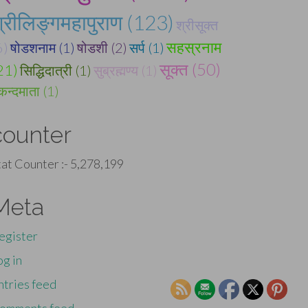
्रीलिङ्गमहापुराण (123)
श्रीसूक्त
सहस्रनाम
6)
षोडशनाम (1)
षोडशी (2)
सर्प (1)
सूक्त (50)
21)
सिद्धिदात्री (1)
सुब्रह्मण्य (1)
्कन्दमाता (1)
counter
tat Counter :-
5,278,199
Meta
egister
og in
ntries feed