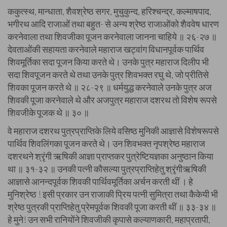
ककुत्स्थ, मान्धाता, शैवश्रेष्ठ सगर, मुचुकुन्द, हरिश्चन्द्र, कल्माषपाद,
भगीरथ आदि राजाओं तथा बहुत- से अन्य श्रेष्ठ राजाओंको शैववेष धारण
करनेवाला तथा शिवजीका पूजन करनेवाला जानना चाहिये ॥ २६-२७ ॥
देवताओंकी सहायता करनेवाले महाराज खट्वांग विधानपूर्वक पार्थिव
शिवमूर्तिका सदा पूजन किया करते थे। उनके पुत्र महाराज दिलीप भी
सदा शिवपूजन करते थे तथा उनके पुत्र शिवभक्त रघु थे, जो प्रीतिसे
शिवका पूजन करते थे ॥ २८-२९ ॥ धर्मयुद्ध करनेवाले उनके पुत्र अज
शिवकी पूजा करनेवाले थे और अजपुत्र महाराज दशरथ तो विशेष रूपसे
शिवजीके पूजक थे ॥ ३० ॥
वे महाराज दशरथ पुत्रप्राप्तिके लिये वसिष्ठ मुनिकी आज्ञासे विशेषरूपसे
पार्थिव शिवलिंगका पूजन करते थे। उन शिवभक्त नृपश्रेष्ठ महाराज
दशरथने श्रृंगी ऋषिकी आज्ञा प्राप्तकर पुत्रेष्टियज्ञका अनुष्ठान किया
था ॥ ३१-३२ ॥ उनकी पत्नी कौसल्या पुत्रप्राप्तिहेतु श्रृंगीऋषिकी
आज्ञासे आनन्दपूर्वक शिवकी पार्थिवमूर्तिका अर्चन करती थीं । हे
मुनिश्रेष्ठ ! इसी प्रकार उन राजाकी प्रिय पत्नी सुमित्रा तथा कैकेयी भी
श्रेष्ठ पुत्रकी प्राप्तिहेतु प्रेमपूर्वक शिवकी पूजा करती थीं ॥ ३३-३४ ॥
हे मुने! उन सभी रानियोंने शिवजीकी कृपासे कल्याणकारी, महाप्रतापी,