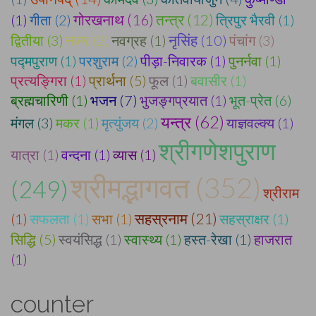
गोरखनाथ (16)
(1)
गीता (2)
तन्त्र (12)
त्रिपुर भैरवी (1)
द्वितीया (3)
नजर (2)
नवग्रह (1)
नृसिंह (10)
पंचांग (3)
पद्मपुराण (1)
परशुराम (2)
पीड़ा-निवारक (1)
पुनर्नवा (1)
प्रत्यङ्गिरा (1)
प्रार्थना (5)
फूल (1)
बवासीर (1)
ब्रह्मचारिणी (1)
भजन (7)
भुजङ्गप्रयात (1)
भूत-प्रेत (6)
यन्त्र (62)
मंगल (3)
मकर (1)
मृत्युंजय (2)
याज्ञवल्क्य (1)
श्रीगणेशपुराण
यात्रा (1)
वन्दना (1)
व्यास (1)
श्रीमद्भागवत (352)
(249)
श्रीराम
सहस्रनाम (21)
(1)
सफलता (1)
सभा (1)
सहस्राक्षर (1)
सिद्धि (5)
स्वयंसिद्ध (1)
स्वास्थ्य (1)
हस्त-रेखा (1)
हाजरात
(1)
counter