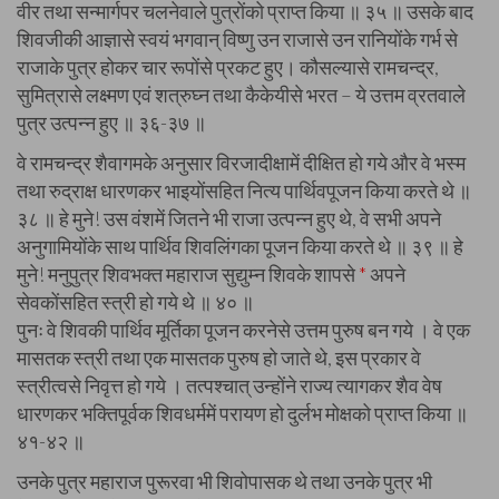
वीर तथा सन्मार्गपर चलनेवाले पुत्रोंको प्राप्त किया ॥ ३५ ॥ उसके बाद
शिवजीकी आज्ञासे स्वयं भगवान् विष्णु उन राजासे उन रानियोंके गर्भ से
राजाके पुत्र होकर चार रूपोंसे प्रकट हुए। कौसल्यासे रामचन्द्र,
सुमित्रासे लक्ष्मण एवं शत्रुघ्न तथा कैकेयीसे भरत – ये उत्तम व्रतवाले
पुत्र उत्पन्न हुए ॥ ३६-३७ ॥
वे रामचन्द्र शैवागमके अनुसार विरजादीक्षामें दीक्षित हो गये और वे भस्म
तथा रुद्राक्ष धारणकर भाइयोंसहित नित्य पार्थिवपूजन किया करते थे ॥
३८ ॥ हे मुने! उस वंशमें जितने भी राजा उत्पन्न हुए थे, वे सभी अपने
अनुगामियोंके साथ पार्थिव शिवलिंगका पूजन किया करते थे ॥ ३९ ॥ हे
मुने! मनुपुत्र शिवभक्त महाराज सुद्युम्न शिवके शापसे
*
अपने
सेवकोंसहित स्त्री हो गये थे ॥ ४० ॥
पुनः वे शिवकी पार्थिव मूर्तिका पूजन करनेसे उत्तम पुरुष बन गये । वे एक
मासतक स्त्री तथा एक मासतक पुरुष हो जाते थे, इस प्रकार वे
स्त्रीत्वसे निवृत्त हो गये । तत्पश्चात् उन्होंने राज्य त्यागकर शैव वेष
धारणकर भक्तिपूर्वक शिवधर्ममें परायण हो दुर्लभ मोक्षको प्राप्त किया ॥
४१-४२ ॥
उनके पुत्र महाराज पुरूरवा भी शिवोपासक थे तथा उनके पुत्र भी