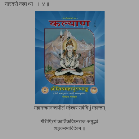
नारदसे कहा था—॥ ४ ॥
महानन्दमनन्तलीलं महेश्वरं सर्वविभुं महान्तम्
।
गौरीप्रियं कार्तिकविघ्नराज-समुद्भवं
शङ्करमादिदेवम् ॥