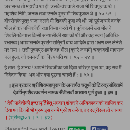
जरासन्ध तो महाशैव था ही, उसके वंशवाले राजा भी शिवपूजक थे ।
महाशैव निमि, जनक तथा उनके पुत्र भी शिवपूजक थे ॥ ५०-५१ ॥
वीरसेनके पुत्र राजा नलने भी शिवकी पूजा की थी, जो पूर्वजन्ममें वनके
भील होकर पथिकोंकी रक्षा किया करते थे। पूर्वकालमें उस भीलने
शिवलिंगके पास किसी संन्यासीकी रक्षा की थी और वह स्वयं [अतिथि-
रक्षारूप] धर्मपालनके प्रसंग रात्रिमें बाघ आदिके द्वारा भक्षण कर लेनेसे
मर गया । उसी पुण्यप्रभावके वह भील [दूसरे जन्ममें] चक्रवर्ती महाराज
नल हुआ, जो दमयन्तीका प्रिय पति था ॥ ५२ – ५४ ॥
हे तात! हे अनघ ! आपने शिवजीका जो दिव्य चरित्र पूछा था, वह सब मैं
निवेदन किया, अब और क्या पूछना चाहते हैं ? ॥ ५५ ॥
॥ इस प्रकार श्रीशिवमहापुराणके अन्तर्गत चतुर्थ कोटिरुद्रसंहितामें
देवर्षिनृपशैवत्ववर्णन नामक सैंतीसवाँ अध्याय पूर्ण हुआ ॥ ३७ ॥
* देवी पार्वतीकी इच्छापूर्तिहेतु भगवान् शंकरने अम्बिकावनको शापित कर
दिया था कि जो भी पुरुष इस वनमें प्रवेश करेगा, वह स्त्रीरूप हो जायगा
। (
श्रीमद्भा० ९ । १ । ३२
)
Please follow and like us: