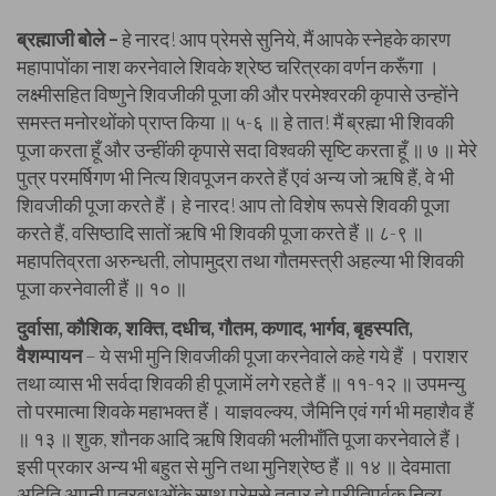
ब्रह्माजी बोले –
हे नारद! आप प्रेमसे सुनिये, मैं आपके स्नेहके कारण
महापापोंका नाश करनेवाले शिवके श्रेष्ठ चरित्रका वर्णन करूँगा ।
लक्ष्मीसहित विष्णुने शिवजीकी पूजा की और परमेश्वरकी कृपासे उन्होंने
समस्त मनोरथोंको प्राप्त किया ॥ ५-६ ॥ हे तात! मैं ब्रह्मा भी शिवकी
पूजा करता हूँ और उन्हींकी कृपासे सदा विश्वकी सृष्टि करता हूँ ॥ ७ ॥ मेरे
पुत्र परमर्षिगण भी नित्य शिवपूजन करते हैं एवं अन्य जो ऋषि हैं, वे भी
शिवजीकी पूजा करते हैं। हे नारद! आप तो विशेष रूपसे शिवकी पूजा
करते हैं, वसिष्ठादि सातों ऋषि भी शिवकी पूजा करते हैं ॥ ८-९ ॥
महापतिव्रता अरुन्धती, लोपामुद्रा तथा गौतमस्त्री अहल्या भी शिवकी
पूजा करनेवाली हैं ॥ १० ॥
दुर्वासा, कौशिक, शक्ति, दधीच, गौतम, कणाद, भार्गव, बृहस्पति,
वैशम्पायन
– ये सभी मुनि शिवजीकी पूजा करनेवाले कहे गये हैं । पराशर
तथा व्यास भी सर्वदा शिवकी ही पूजामें लगे रहते हैं ॥ ११-१२ ॥ उपमन्यु
तो परमात्मा शिवके महाभक्त हैं। याज्ञवल्क्य, जैमिनि एवं गर्ग भी महाशैव हैं
॥ १३ ॥ शुक, शौनक आदि ऋषि शिवकी भलीभाँति पूजा करनेवाले हैं।
इसी प्रकार अन्य भी बहुत से मुनि तथा मुनिश्रेष्ठ हैं ॥ १४ ॥ देवमाता
अदिति अपनी पुत्रवधुओंके साथ प्रेमसे तत्पर हो प्रीतिपूर्वक नित्य