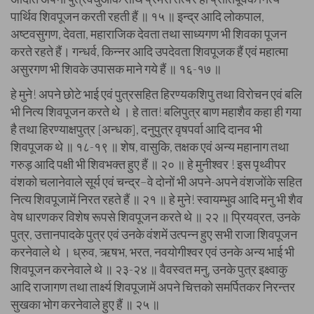
पार्थिव शिवपूजन करती रहती हैं ॥ १५ ॥ इन्द्र आदि लोकपाल,
अष्टवसुगण, देवता, महाराजिक देवता तथा साध्यगण भी शिवका पूजन
करते रहते हैं। गन्धर्व, किन्नर आदि उपदेवता शिवपूजक हैं एवं महात्मा
असुरगण भी शिवके उपासक माने गये हैं ॥ १६-१७ ॥
हे मुने! अपने छोटे भाई एवं पुत्रसहित हिरण्यकशिपु तथा विरोचन एवं बलि
भी नित्य शिवपूजन करते थे । हे तात! बलिपुत्र बाण महाशैव कहा ही गया
है तथा हिरण्याक्षपुत्र [अन्धक], दनुपुत्र वृषपर्वा आदि दानव भी
शिवपूजक थे ॥ १८-१९ ॥ शेष, वासुकि, तक्षक एवं अन्य महानाग तथा
गरुड़ आदि पक्षी भी शिवभक्त हुए हैं ॥ २० ॥ हे मुनीश्वर ! इस पृथ्वीपर
वंशको चलानेवाले सूर्य एवं चन्द्र–वे दोनों भी अपने-अपने वंशजोंके सहित
नित्य शिवपूजामें निरत रहते हैं ॥ २१ ॥ हे मुने! स्वायम्भुव आदि मनु भी शैव
वेष धारणकर विशेष रूपसे शिवपूजन करते थे ॥ २२ ॥ प्रियव्रत, उनके
पुत्र, उत्तानपादके पुत्र एवं उनके वंशमें उत्पन्न हुए सभी राजा शिवपूजन
करनेवाले थे । ध्रुव, ऋषभ, भरत, नवयोगीश्वर एवं उनके अन्य भाई भी
शिवपूजन करनेवाले थे ॥ २३-२४ ॥ वैवस्वत मनु, उनके पुत्र इक्ष्वाकु
आदि राजागण तथा तार्क्ष्य शिवपूजामें अपने चित्तको समर्पितकर निरन्तर
सुखका भोग करनेवाले हुए हैं ॥ २५ ॥