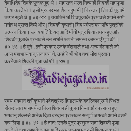
देवाधिदेव शिवके पूजक हुए थे । महाराज भरत नित्य ही शिवकी महापूजा
किया करते थे । इसी प्रकार महाशैव नहुष भी [ निरन्तर ] शिवकी पूजामें
तत्पर रहते थे ॥ ४३-४४ ॥ ययातिने भी शिवपूजाके प्रभावसे अपने सभी
मनोरथ प्राप्त किये और [ शिवकी कृपासे] शिवधर्मपरायण पाँच पुत्रोंको
उत्पन्न किया। उन ययातिके यदु आदि पाँचों पुत्र शिवाराधक हुए और
शिवकी पूजाके प्रभावसे उन सभीने अपनी समस्त कामनाएँ पूर्ण कीं ॥
४५-४६ ॥ हे मुने ! इसी प्रकार उनके वंशवाले तथा अन्य वंशवाले जो
अन्य महाभाग्यवान् राजागण थे, उन्होंने भी भोग तथा मोक्ष प्रदान
करनेवाले शिवकी पूजा की थी ॥ ४७ ॥
स्वयं भगवान् श्रीकृष्णने पर्वतश्रेष्ठ हिमालयके बदरिकाश्रममें स्थित
होकर सात मासपर्यन्त नित्य शिवका ही पूजन किया और प्रसन्न हुए
भगवान् शंकरसे अनेक दिव्य वरदान प्राप्तकर सम्पूर्ण जगत्को अपने वशमें
कर लिया ॥ ४८-४९ ॥ हे तात! उनके पुत्र प्रद्युम्न सदा शिवकी पूजा
करते थे तथा कृष्णके साम्ब आदि अन्य प्रमुख पुत्र भी शिवपूजक थे।