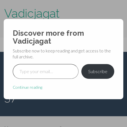
Vadicjagat
know more about…..
Discover more from
Primary
Vadicjagat
Skip
Vadicjagat
to
Menu
Subscribe now to keep reading and get access to the
content
full archive.
Type your email…
शिवमहापुराण —
Subscribe
कोटिरुद्रसंहिता — अध्याय
Continue reading
37