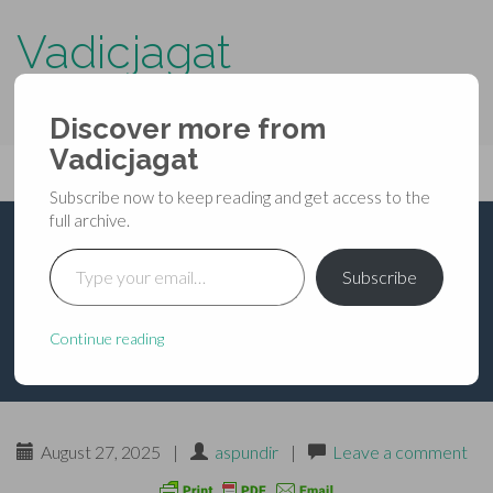
Vadicjagat
know more about…..
Discover more from
Primary
Vadicjagat
Skip
Vadicjagat
to
Menu
Subscribe now to keep reading and get access to the
content
full archive.
Type your email…
श्रीगणेशपुराण-उपासना-
Subscribe
खण्ड-अध्याय-62
Continue reading
August 27, 2025
|
aspundir
|
Leave a comment