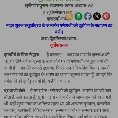
श्रीगणेशपुराण-उपासना-खण्ड-अध्याय-62
॥ श्रीगणेशाय नमः ॥
बासठवाँ अध्याय
भाद्र शुक्ल चतुर्थीव्रत के अन्तर्गत गणेशजी को दूर्वार्पण के माहात्म्य का
वर्णन
अथः द्विषष्टितमोऽध्यायः
दूर्वोपाख्यानं
कृतवीर्य के पिता ने पूछा
— [ हे ब्रह्मन् !] ‘भाद्रपद मास के कृष्णपक्ष की
चतुर्थी तिथि को चन्द्रमा के उदय होने पर ही गणेशजी की पूजा क्यों की
जाती है’ – यह मैंने आपसे पूछा था, जिसे आपने निरूपित किया। अब मैं
उन गणेशजी को दूर्वांकुर के अर्पण का कारण सुनना चाहता हूँ, बताइये कि
गणेशजी को दूर्वांकुर क्यों प्रिय हैं? ॥ १-२ ॥
ब्रह्माजी बोले
— हे नृपश्रेष्ठ! गणेशजी को दूर्वांकुर- समर्पण का जो फल
होता है, उसे कहता हूँ, सुनो ॥ ३ ॥ दक्षिण देश में जाम्ब नाम की एक नगरी
थी, वहाँ सुलभ नाम का क्षत्रिय रहता था, जो अत्यन्त गुणवान्, दानशील,
धनवान्, बलशाली, विवेकसम्पन्न, सम्मान्य जनों का सम्मान करने वाला,
शान्त, इन्द्रियजित्, सम्पूर्ण शास्त्रों के तात्त्विक अर्थ को जानने वाला