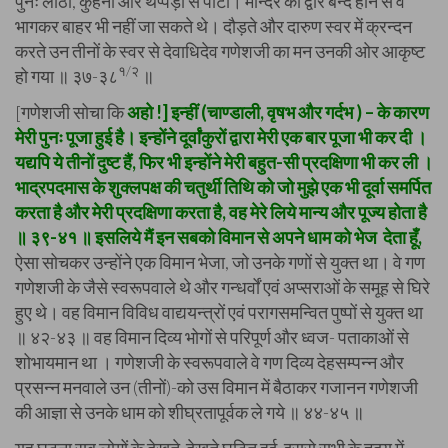
पुनः लाठी, कुहनी और थप्पड़ों से पीटा। मन्दिर का द्वार बन्द होने से वे
भागकर बाहर भी नहीं जा सकते थे। दौड़ते और दारुण स्वर में क्रन्दन
करते उन तीनों के स्वर से देवाधिदेव गणेशजी का मन उनकी ओर आकृष्ट
१/२
हो गया ॥ ३७-३८
॥
[गणेशजी सोचा कि
अहो !] इन्हीं (चाण्डाली, वृषभ और गर्दभ ) – के कारण
मेरी पुनः पूजा हुई है। इन्होंने दूर्वांकुरों द्वारा मेरी एक बार पूजा भी कर दी ।
यद्यपि ये तीनों दुष्ट हैं, फिर भी इन्होंने मेरी बहुत-सी प्रदक्षिणा भी कर ली ।
भाद्रपदमास के शुक्लपक्ष की चतुर्थी तिथि को जो मुझे एक भी दूर्वा समर्पित
करता है और मेरी प्रदक्षिणा करता है, वह मेरे लिये मान्य और पूज्य होता है
॥ ३९-४१ ॥ इसलिये मैं इन सबको विमान से अपने धाम को भेज देता हूँ,
ऐसा सोचकर उन्होंने एक विमान भेजा, जो उनके गणों से युक्त था। वे गण
गणेशजी के जैसे स्वरूपवाले थे और गन्धर्वों एवं अप्सराओं के समूह से घिरे
हुए थे। वह विमान विविध वाद्ययन्त्रों एवं परागसमन्वित पुष्पों से युक्त था
॥ ४२-४३ ॥ वह विमान दिव्य भोगों से परिपूर्ण और ध्वज- पताकाओं से
शोभायमान था । गणेशजी के स्वरूपवाले वे गण दिव्य देहसम्पन्न और
प्रसन्न मनवाले उन (तीनों)-को उस विमान में बैठाकर गजानन गणेशजी
की आज्ञा से उनके धाम को शीघ्रतापूर्वक ले गये ॥ ४४-४५ ॥