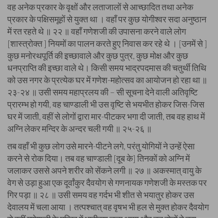
वह अनेक प्रकार के वृक्षों और लताजालों से आच्छादित तथा अनेक
प्रकार के पक्षिसमूहों से युक्त था । वहाँ पर कुछ योगीश्वर सदा अनुष्ठान
में रत रहते थे ॥ २२ ॥ वहाँ गणेशजी की उपासना करने वाले लोग
[शास्त्रोक्त ] नियमों का पालन करते हुए निवास कर रहे थे । [उनमें से ]
कुछ मनोरथपूर्ति की इच्छावाले और कुछ पुत्र, कुछ मोक्ष और कुछ
धनप्राप्ति की इच्छा वाले थे। किसी समय भाद्रपदमास की चतुर्थी तिथि
को उस नगर के प्रत्येक घर में गणेश-महोत्सव का आयोजन हो रहा था ॥
२३-२४ ॥ उसी समय महाप्रलय की – सी सूचना देने वाली अतिवृष्टि
प्रारम्भ हो गयी, वह चाण्डाली भी उस वृष्टि से भयभीत होकर जिस-जिस
घर में जाती, वहीं से लोगों द्वारा मार-पीटकर भगा दी जाती, तब वह हाथ में
अग्नि लेकर मन्दिर के अन्दर चली गयी ॥ २५-२६ ॥
तब वहाँ भी कुछ लोग उसे मारने-पीटने लगे, परंतु योगियों ने उन्हें ऐसा
करने से रोक दिया। तब वह चाण्डाली [दूब के] तिनकों को अग्नि में
जलाकर उससे अपने शरीर को सेंकने लगी ॥ २७ ॥ अकस्मात् वायु के
वेग से उड़ा हुआ एक दूर्वांकुर दैवयोग से गणनायक गणेशजी के मस्तक पर
गिर पड़ा ॥ २८ ॥ उसी समय वह गर्दभ भी शीत से भयातुर होकर उस
देवालय में चला आया । तत्पश्चात् वह वृषभ भी हल से मुक्त होकर दैवयोग