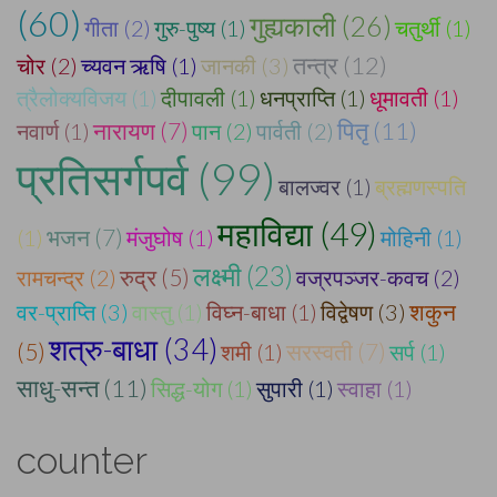
(60)
गुह्यकाली (26)
गीता (2)
गुरु-पुष्य (1)
चतुर्थी (1)
तन्त्र (12)
चोर (2)
च्यवन ऋषि (1)
जानकी (3)
त्रैलोक्यविजय (1)
दीपावली (1)
धनप्राप्ति (1)
धूमावती (1)
पितृ (11)
नारायण (7)
नवार्ण (1)
पान (2)
पार्वती (2)
प्रतिसर्गपर्व (99)
बालज्वर (1)
ब्रह्मणस्पति
महाविद्या (49)
भजन (7)
(1)
मंजुघोष (1)
मोहिनी (1)
लक्ष्मी (23)
रुद्र (5)
रामचन्द्र (2)
वज्रपञ्जर-कवच (2)
शकुन
वर-प्राप्ति (3)
वास्तु (1)
विघ्न-बाधा (1)
विद्वेषण (3)
शत्रु-बाधा (34)
(5)
सरस्वती (7)
शमी (1)
सर्प (1)
साधु-सन्त (11)
सिद्ध-योग (1)
सुपारी (1)
स्वाहा (1)
counter