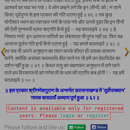
यह घटना सब लोगों के देखते-देखते घटित हुई, इससे सभी के हृदय में
आश्चर्य का भाव भर गया। वे लोग कहने लगे कि इन (तीनों) को [ न जाने
किस] पूर्वपुण्य से इस प्रकार की गति प्राप्त हुई ॥ ४६ ॥ तब कुछ
योगीश्वर ध्यान का त्यागकर गणों के पास गये और उनसे पूछा कि इन तीनों
की ऐसी पुण्यमयी ध्रुव सद्गति कैसे हुई — यह बतलाइये ॥ ४७ ॥ हे
निष्पाप गणो! इन अत्यन्त पापियों का लेशमात्र भी पुण्य नहीं था, फिर यह
अत्यन्त दुर्लभ गति इन्हें कैसे प्राप्त हुई — यह हमसे बतलाइये ॥ ४८ ॥
हम सब भी अपने अनुष्ठान का त्याग करके शीघ्र ही उसका आचरण
करेंगे; क्योंकि असंख्य कालावधि बीत जाने पर भी हमें उन देवाधिदेव का
दर्शन नहीं हुआ ॥ ४९ ॥ केवल वायु का भक्षणकर अनुष्ठान में लगे रहने
वाले हम विरक्तजनों को गणेशजी के धाम की प्राप्ति कब होगी ? – यह हमें
बतलाइये ॥ ५० ॥
॥ इस प्रकार श्रीगणेशपुराण के अन्तर्गत उपासनाखण्ड में ‘दूर्वोपाख्यान’
नामक बासठवाँ अध्याय पूर्ण हुआ ॥ ६२ ॥
Content is available only for registered
users. Please
login
or
register
Please follow and like us: