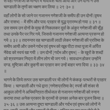
से वहीं गणेशजी के मन्दिर में भावीवश चला आया और उन दोनों ने उस
चाण्डाली के तृणों का भक्षण कर लिया ॥ २९-३० ॥
वहाँ लोगों के सो जाने पर गजानन गणेशजी के समीप ही उन दोनों (वृषभ
और रासभ) – में सींग और पाद-प्रहार से युद्ध प्रारम्भ हो गया ॥ ३१ ॥
उस समय उन दोनों के मुख से निकलकर दूर्वा के अंकुर गणेशजी की सूँड़
तथा उनके पैर पर गिर गये, जिससे गजानन गणेशजी अत्यन्त प्रसन्न हो
गये ॥ ३२ ॥ तदनन्तर वह चाण्डाली लाठी लेकर गणेशजी की प्रतिमा के
समीप आयी और उसने गर्दभ एवं वृषभ को खूब पीटा तथा पूजा में अर्पित
नैवेद्य को स्वयं खा गयी । उन दोनों [गर्दभ और वृषभ] – के खुरों के शब्दों
को श्रवणकर निद्रा में लीन लोग भी जग गये। सावधान होकर उन्होंने
दण्ड, मुष्टिका और कुहनी का प्रहार कर उन्हें बाहर भगा दिया ॥ ३३-३४
॥
भागने के लिये तत्पर उस चाण्डाली पर भी लोगों ने कंकड़-पत्थरों से प्रहार
किया । चाण्डाली और गधे द्वारा [गणेशप्रतिमा के] स्पर्श की शंका से
आकुल लोगों ने अभिमन्त्रित तीर्थजल से गजानन गणेशजी को स्नान
कराया तथा अनेक प्रकार के द्रव्यों से उनका अनेक बार पूजन किया ॥
३५-३६ ॥ उस अत्यन्त दुष्टा चाण्डाली और गर्दभ एवं वृषभ को लोगों ने