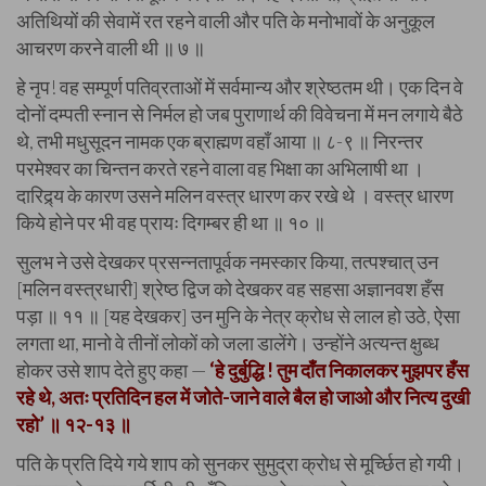
अतिथियों की सेवामें रत रहने वाली और पति के मनोभावों के अनुकूल
आचरण करने वाली थी ॥ ७ ॥
हे नृप! वह सम्पूर्ण पतिव्रताओं में सर्वमान्य और श्रेष्ठतम थी। एक दिन वे
दोनों दम्पती स्नान से निर्मल हो जब पुराणार्थ की विवेचना में मन लगाये बैठे
थे, तभी मधुसूदन नामक एक ब्राह्मण वहाँ आया ॥ ८-९ ॥ निरन्तर
परमेश्वर का चिन्तन करते रहने वाला वह भिक्षा का अभिलाषी था ।
दारिद्र्य के कारण उसने मलिन वस्त्र धारण कर रखे थे । वस्त्र धारण
किये होने पर भी वह प्रायः दिगम्बर ही था ॥ १० ॥
सुलभ ने उसे देखकर प्रसन्नतापूर्वक नमस्कार किया, तत्पश्चात् उन
[मलिन वस्त्रधारी] श्रेष्ठ द्विज को देखकर वह सहसा अज्ञानवश हँस
पड़ा ॥ ११ ॥ [यह देखकर] उन मुनि के नेत्र क्रोध से लाल हो उठे, ऐसा
लगता था, मानो वे तीनों लोकों को जला डालेंगे। उन्होंने अत्यन्त क्षुब्ध
होकर उसे शाप देते हुए कहा —
‘हे दुर्बुद्धि ! तुम दाँत निकालकर मुझपर हँस
रहे थे, अतः प्रतिदिन हल में जोते-जाने वाले बैल हो जाओ और नित्य दुखी
रहो’ ॥ १२-१३ ॥
पति के प्रति दिये गये शाप को सुनकर सुमुद्रा क्रोध से मूर्च्छित हो गयी।