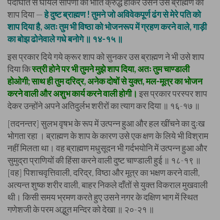
पदाघात से घायल सर्पिणी की भाँति क्रुद्ध होकर उसने उस ब्राह्मण को
शाप दिया —
हे दुष्ट ब्राह्मण ! तुमने जो अविवेकपूर्ण ढंग से मेरे पति को
शाप दिया है, अतः तुम भी विष्ठा को भोजनरूप में ग्रहण करने वाले, गाड़ी
का बोझ ढोनेवाले गधे बनोगे ॥ १४-१५ ॥
इस प्रकार दिये गये क्रूर शाप को सुनकर उस ब्राह्मण ने भी उसे शाप
दिया कि
स्त्री होने पर भी तुमने मुझे शाप दिया, अतः तुम चाण्डाली
होओगी; साथ ही तुम दरिद्र, अनेक दोषों से युक्त, मल-मूत्र का भोजन
करने वाली और अशुभ कार्य करने वाली होगी।
इस प्रकार परस्पर शाप
देकर उन्होंने अपने अतिदुर्लभ शरीरों का त्याग कर दिया ॥ १६-१७ ॥
[तदनन्तर] सुलभ वृषभ के रूप में उत्पन्न हुआ और हल खींचने का दुःख
भोगता रहा । ब्राह्मण के शाप के कारण उसे एक क्षण के लिये भी विश्राम
नहीं मिलता था। वह ब्राह्मण मधुसूदन भी गर्दभयोनि में उत्पन्न हुआ और
सुमुद्रा प्राणियों की हिंसा करने वाली दुष्ट चाण्डाली हुई ॥ १८-१९ ॥
[वह] पिशाचवृत्तिवाली, दरिद्र, विष्ठा और मूत्र का भक्षण करने वाली,
अत्यन्त शुष्क शरीर वाली, बाहर निकले दाँतों से युक्त विकराल मुखवाली
थी। किसी समय भ्रमण करते हुए उसने नगर के दक्षिण भाग में स्थित
गणेशजी के परम अद्भुत मन्दिर को देखा ॥ २०-२१ ॥