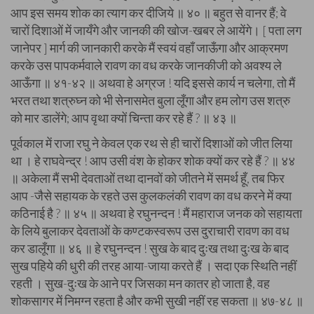
आप इस समय शोक का त्याग कर दीजिये ॥ ४० ॥ बहुत से वानर हैं; वे
चारों दिशाओं में जायँगे और जानकी की खोज-खबर ले आयेंगे। [ पता लग
जानेपर ] मार्ग की जानकारी करके मैं स्वयं वहाँ जाऊँगा और आक्रमण
करके उस पापकर्मवाले रावण का वध करके जानकीजी को अवश्य ले
आऊँगा ॥ ४१-४२ ॥ अथवा हे अग्रज ! यदि इससे कार्य न चलेगा, तो मैं
भरत तथा शत्रुघ्न को भी सेनासमेत बुला लूँगा और हम लोग उस शत्रु
को मार डालेंगे; आप वृथा क्यों चिन्ता कर रहे हैं ? ॥ ४३ ॥
पूर्वकाल में राजा रघु ने केवल एक रथ से ही चारों दिशाओं को जीत लिया
था । हे राघवेन्द्र ! आप उसी वंश के होकर शोक क्यों कर रहे हैं ? ॥ ४४
॥ अकेला मैं सभी देवताओं तथा दानवों को जीतने में समर्थ हूँ, तब फिर
आप -जैसे सहायक के रहते उस कुलकलंकी रावण का वध करने में क्या
कठिनाई है ? ॥ ४५ ॥ अथवा हे रघुनन्दन ! मैं महाराज जनक को सहायता
के लिये बुलाकर देवताओं के कण्टकस्वरूप उस दुराचारी रावण का वध
कर डालूँगा ॥ ४६ ॥ हे रघुनन्दन ! सुख के बाद दुःख तथा दुःख के बाद
सुख पहिये की धुरी की तरह आया-जाया करते हैं । सदा एक स्थिति नहीं
रहती । सुख-दुःख के आने पर जिसका मन कातर हो जाता है, वह
शोकसागर में निमग्न रहता है और कभी सुखी नहीं रह सकता ॥ ४७-४८ ॥