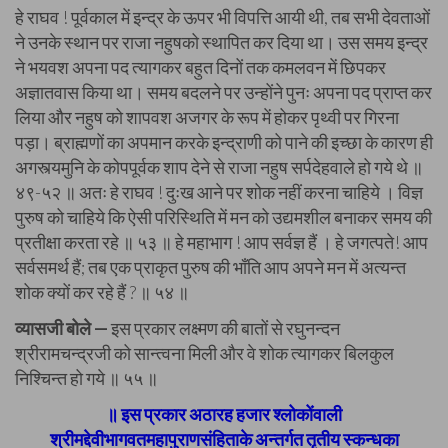
हे राघव ! पूर्वकाल में इन्द्र के ऊपर भी विपत्ति आयी थी, तब सभी देवताओं
ने उनके स्थान पर राजा नहुषको स्थापित कर दिया था। उस समय इन्द्र
ने भयवश अपना पद त्यागकर बहुत दिनों तक कमलवन में छिपकर
अज्ञातवास किया था। समय बदलने पर उन्होंने पुनः अपना पद प्राप्त कर
लिया और नहुष को शापवश अजगर के रूप में होकर पृथ्वी पर गिरना
पड़ा। ब्राह्मणों का अपमान करके इन्द्राणी को पाने की इच्छा के कारण ही
अगस्त्यमुनि के कोपपूर्वक शाप देने से राजा नहुष सर्पदेहवाले हो गये थे ॥
४९-५२ ॥ अतः हे राघव ! दुःख आने पर शोक नहीं करना चाहिये । विज्ञ
पुरुष को चाहिये कि ऐसी परिस्थिति में मन को उद्यमशील बनाकर समय की
प्रतीक्षा करता रहे ॥ ५३ ॥ हे महाभाग ! आप सर्वज्ञ हैं । हे जगत्पते! आप
सर्वसमर्थ हैं; तब एक प्राकृत पुरुष की भाँति आप अपने मन में अत्यन्त
शोक क्यों कर रहे हैं ? ॥ ५४ ॥
व्यासजी बोले —
इस प्रकार लक्ष्मण की बातों से रघुनन्दन
श्रीरामचन्द्रजी को सान्त्वना मिली और वे शोक त्यागकर बिलकुल
निश्चिन्त हो गये ॥ ५५ ॥
॥ इस प्रकार अठारह हजार श्लोकोंवाली
श्रीमद्देवीभागवतमहापुराणसंहिताके अन्तर्गत तृतीय स्कन्धका