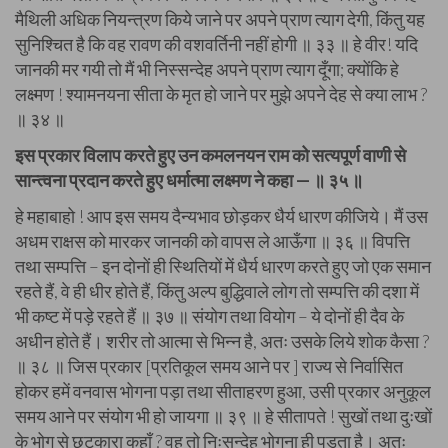
मैथिली अधिक नियन्त्रण किये जाने पर अपने प्राण त्याग देगी, किंतु यह
सुनिश्चित है कि वह रावण की वशवर्तिनी नहीं होगी ॥ ३३ ॥ हे वीर! यदि
जानकी मर गयी तो मैं भी निस्सन्देह अपने प्राण त्याग दूँगा; क्योंकि हे
लक्ष्मण ! श्यामनयना सीता के मृत हो जाने पर मुझे अपने देह से क्या लाभ ?
॥ ३४ ॥
इस प्रकार विलाप करते हुए उन कमलनयन राम को सत्यपूर्ण वाणी से
सान्त्वना प्रदान करते हुए धर्मात्मा लक्ष्मण ने कहा — ॥ ३५ ॥
हे महाबाहो ! आप इस समय दैन्यभाव छोड़कर धैर्य धारण कीजिये। मैं उस
अधम राक्षस को मारकर जानकी को वापस ले आऊँगा ॥ ३६ ॥ विपत्ति
तथा सम्पत्ति – इन दोनों ही स्थितियों में धैर्य धारण करते हुए जो एक समान
रहते हैं, वे ही धीर होते हैं, किंतु अल्प बुद्धिवाले लोग तो सम्पत्ति की दशा में
भी कष्ट में पड़े रहते हैं ॥ ३७ ॥ संयोग तथा वियोग – ये दोनों ही दैव के
अधीन होते हैं। शरीर तो आत्मा से भिन्न है, अतः उसके लिये शोक कैसा ?
॥ ३८ ॥ जिस प्रकार [प्रतिकूल समय आने पर ] राज्य से निर्वासित
होकर हमें वनवास भोगना पड़ा तथा सीताहरण हुआ, उसी प्रकार अनुकूल
समय आने पर संयोग भी हो जायगा ॥ ३९ ॥ हे सीतापते ! सुखों तथा दुःखों
के भोग से छुटकारा कहाँ ? वह तो निःसन्देह भोगना ही पड़ता है। अतः