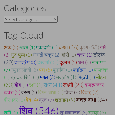
Categories
Categories
Tag Cloud
कृष्ण (53)
कथा (36)
अंक (3)
आत्म (1)
एकादशी (1)
गर्भ
(2)
गुरु-पुष्य (1)
गोमती चक्र (2)
गौरी (1)
चरण (1)
टोटके
(20)
दत्तात्रेय (3)
दस्तगीर (1)
दूकान (1)
धन (4)
नारायण
(7)
न्युमरोलॉजी (3)
पद्य (5)
पुनर्नवा (1)
फातिमा (1)
बालज्वर
मोहन
(1)
ब्रह्मचारिणी (1)
मंगल (3)
मंजुघोष (1)
मिट्टी (1)
(30)
राधा (41)
लक्ष्मी (23)
योग (1)
रक्षा (1)
वज्रपञ्जर-
कवच (2)
वरुण (1)
विघ्न-बाधा (1)
विद्या (8)
विवाह (7)
शत्रु-बाधा (34)
वीरभद्र (1)
वेद (4)
व्रत (7)
शतनाम (9)
शिव (546)
शमी (1)
शुभकामनाएं (3)
श्राद्ध (6)