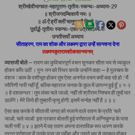
श्रीमद्देवीभागवत-महापुराण-तृतीयः स्कन्धः-अध्याय-29
॥ श्रीजगदम्बिकायै नमः ॥
॥ ॐ ऐं ह्रीं क्लीं चामुण्डायै विच्चे ॥
पूर्वार्द्ध-तृतीयः स्कन्धः-एकोनत्रिंशोऽध्यायः
उनतीसवाँ अध्याय
सीताहरण, राम का शोक और लक्ष्मण द्वारा उन्हें सान्त्वना देना
लक्ष्मणकृतरामशोकसान्त्वनम्
व्यासजी बोले —
रावण का कुविचारपूर्ण वचन सुनकर सीता भय से व्याकुल
होकर काँप उठीं । पुनः मन को स्थिर करके उन्होंने कहा
—
हे पुलस्त्य के
वंशज ! काम के वशीभूत होकर तुम ऐसा अनर्गल वचन क्यों कह रहे हो ? मैं
स्वैरिणी नारी नहीं हूँ, बल्कि महाराज जनक के कुल में उत्पन्न हुई हूँ ॥ १-२
॥ हे दशकन्धर ! तुम लंका चले जाओ, नहीं तो श्रीराम निश्चय ही तुम्हें मार
डालेंगे। मेरे लिये ही तुम्हारी मृत्यु होगी; इसमें सन्देह नहीं है ॥ ३ ॥
ऐसा कह करके वे सीताजी जगत्‌ को रुलाने वाले रावण के प्रति ‘चले
जाओ, चले जाओ’ इस प्रकार बोलती हुई पर्णशाला में अग्निकुण्ड के पास
चली गयीं ॥ ४ ॥ इतने में वह रावण अपना वास्तविक रूप धारण करके
तुरन्त पर्णशाला में उनके पास जा पहुँचा और उसने भय से व्याकुल होकर