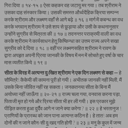
गिरा दिया ॥ १४-१५ ॥ ऐसा कहकर वह जटायु मर गया। तब श्रीराम ने
उसका दाह संस्कार किया। उसकी समस्त और्ध्वदैहिक क्रिया सम्पन्न
करके श्रीराम और लक्ष्मण वहाँ से आगे बढ़े ॥ १६ ॥ मार्ग में कबन्ध का वध
करके भगवान् श्रीराम ने उसे शाप से छुड़ाया और उसी के कथनानुसार
उन्होंने सुग्रीव से मित्रता की ॥ १७ ॥ तदनन्तर पराक्रमी वाली का वध
करके श्रीराम ने कार्यसाधन हेतु किष्किन्धा का उत्तम राज्य अपने सखा
सुग्रीव को दे दिया ॥ १८ ॥ वहीं पर लक्ष्मणसहित श्रीराम ने रावण के
द्वारा अपहृत अपनी प्रिया जानकी के विषय में मन में सोचते हुए वर्षा के चार
मास व्यतीत किये ॥ १९ ॥
सीता के विरह में अत्यन्त दुःखित श्रीराम ने एक दिन लक्ष्मण से कहा —
हे
सौमित्रे! कैकेयी की कामना पूरी हो गयी। अभीतक जानकी नहीं मिली, मैं
उसके बिना जीवित नहीं रह सकता। जनकतनया सीता के बिना मैं
अयोध्या नहीं जाऊँगा ॥ २०-२१ ॥ राज्य चला गया, वनवास करना पड़ा,
पिताजी मृत हो गये और प्रिया सीता भी हर ली गयी। इस प्रकार मुझे
पीड़ित करता हुआ दुर्दैव आगे न जाने क्या करेगा ? ॥ २२ ॥ हे भरतानुज !
प्राणियों के प्रारब्ध को जान पाना अत्यन्त कठिन है। हे तात! अब हम
दोनों की न जाने कौन-सी दुःखद गति होगी ? ॥ २३ ॥ मनु के कुल में जन्म