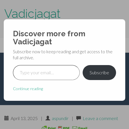
Vadicjagat
know more about…..
Discover more from
Primary
Vadicjagat
Skip
Vadicjagat
to
Menu
Subscribe now to keep reading and get access to the
content
full archive.
Type your email…
श्रीमद्देवीभागवत-महापुराण-
Subscribe
तृतीयः स्कन्धः-अध्याय-29
Continue reading
April 13, 2025
|
aspundir
|
Leave a comment