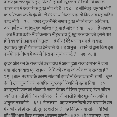
पाकर हम राजकुमार हुए; फिर भी हमलोग पूर्वजन्म में किये गये कर्म के
कारण वन में अत्यधिक दुःख भोग रहे हैं ॥ २४ ॥ हे सौमित्रे! तुम भी भोगों
का परित्याग करके दैवयोग से मेरे साथ निकल पड़े; तो फिर अब यह कठिन
कष्ट भोगो ॥ २५ ॥ हमारे कुल में मेरे समान दुःख भोगने वाला, अकिंचन,
असमर्थ तथा क्लेशयुक्त व्यक्ति न हुआ है और न होगा ॥ २६ ॥ हे लक्ष्मण
! अब मैं क्या करूँ? मैं शोकसागर में डूब रहा हूँ, मुझ असहाय को इससे पार
होने का कोई उपाय नहीं सूझता । हे वीर ! मेरे पास न धन है, न बल;
एकमात्र तुम ही मेरा साथ देने वाले हो । हे अनुज ! अपने ही द्वारा किये इस
कर्मभोग के विषय में अब मैं किस पर क्रोध करूँ ? ॥ २७-२८ ॥
इन्द्र और यम के राज्य की तरह हाथ में आया हुआ राज्य क्षणभर में चला
गया और वनवास प्राप्त हुआ; विधि की रचना को कौन जान सकता है ? ॥
२९ ॥ बाल-स्वभाव के कारण सीता भी हम दोनों के साथ चली आयी। दुष्ट
दैव ने उस सुन्दरी को अत्यधिक दुःखपूर्ण स्थिति में पहुँचा दिया ॥ ३० ॥
वह सुन्दरी जानकी लंकापति रावण के घर में किस प्रकार दु:खित जीवन
व्यतीत करती होगी ? वह पतिव्रता है, शीलवती है और मुझसे अत्यधिक
अनुराग रखती है ॥ ३१ ॥ हे लक्ष्मण ! वह जनकनन्दिनी उस रावण के वश
में कभी नहीं हो सकती, सुन्दर शरीरवाली वह विदेहतनया सीता स्वैरिणी
की भाँति भला किस प्रकार आचरण करेगी ? ॥ ३२ ॥ हे भरतानुज ! वह