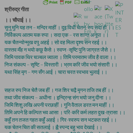
श्रीरुद्र गीता
।। चौपाई ।।
सुनु मुनि यह तन – मन्दिर माहीं । दुइ विधी चेतन-रुप सदा ही ।।
निर्विकल्प आतम यक रुपा । सदा एक – रस शान्त अनूपा ।।
यक चैतन्योन्मुख वपु अहई । सो वह मिला दृश्य सन रहई ।।
वास्तव मँह न भयो कछु कैसे । स्वप्न -सृष्टि पुनि जाग्रत जैसे ।।
जिमि पावक थिर चञ्चल ज्वाला । तिमि परमातम जीव है वाला ।।
निज संकल्प – सृष्टि – विस्तारी । भ्रम करि जीव भयो संसारी ।।
यथा सिंह मृग – गण सँग आई । चारा चरत स्वभाव भुलाई ।।
सहज रुप निज चेतै जब हीं । गज शिर चढ़ै मृगन तजि तब हीं ।।
तथा जीव संकल्प – अधीना । इन्द्रिन्ह संग भयो जनु दीना ।।
जिमि शिशु लखि अपनी परछाहीं । गुनि वैताल डरत मन माहीं ।।
तिमि अपने हि कल्पित भव आसा । परि-करि कर्म लहत दुख-त्रासा ।।
कहुँ तन तजत गहत कहुँ अहई । गिर-स्वरुप सन भटकत रहई ।।
यक चेतन चित की सतलाई । ह्वै स्पन्द बहु भाव देखाई ।।