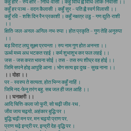
कहुँ हरि – रुप क्षीर – निधि-वासी । कहुँ विधि ह्वै विधि-लोक-निवासी ।।
कहुँ हर पञ्च – वदन कैलासी । कहुँ सुर – पति ह्वै स्वर्ग विलासी ।।
कहुँ रवि – शशि दिन रैन प्रकाशी । कहुँ नक्षत्र उडु – गण द्युति-राशी
।।
क्षिति-जल-अनल-अनिल-नभ-रुपा । होत प्रकृति – गुण तेहि अनुरुपा
।।
बड़ विराट लघु सूक्ष्म प्रयन्ता । रुप नाम गुण होत अनन्ता ।।
ऊर्ध्व मध्य अध भटकत रहई । कर्म शुभाशुभ कर फल लहई ।।
जस – जस करत भावना सोई । तस – तस रुप शीघ्र वह होई ।।
जिमि सपने होइ आपुहि आना । भोग सत्य इव दुख – सुख नाना ।।
।। दोहा ।।
पर – स्वरुप ते सत्यता, होत भिन्न कहुँ नाहिं ।
जिमि नद-फेनु तरंग बहु, सब जल ही जल आहि ।।
।। घनाक्षरी ।।
आदि चित्ति-कला जो फुरी, सो चढ़ी जीव-रथ ,
जीव जाय चढ़्यो, अहंकार बुद्धि पर ।
बुद्धि चढ़ी मन पर, मन चढ़्यो प्राण पर,
प्राण चढ़े इन्द्री पर, इन्द्री देह-वृद्धि पर ।