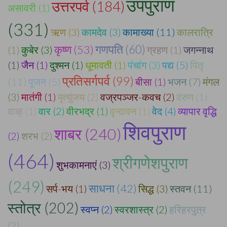
उपपुराण
उत्तरपर्व (184)
असावरी (1)
(331)
ऋण (3)
कामदेव (3)
कामाख्या (11)
कालरात्रि
कृष्ण (53)
गणपति (60)
(1)
कुबेर (3)
ग्रहण (1)
जगन्नाथ
(1)
जैन (1)
दुश्मन (1)
धूमावती (1)
पंचांग (3)
पद्य (5)
पितृ
प्रतिसर्गपर्व (99)
(11)
पूजन (5)
बीसा (1)
भजन (7)
मंगल
(3)
मातंगी (1)
मृत्युंजय (2)
वज्रपञ्जर-कवच (2)
वरुण (1)
वाक् (1)
वार (2)
वीरभद्र (1)
वृन्दावन (1)
वेद (4)
व्यापार वृद्धि
शिवपुराण
शाबर (240)
(2)
शरभ (2)
(464)
श्रीगणेशपुराण
शुभकामनाएं (3)
(249)
साधना (42)
सर्प-भय (1)
सिद्ध (3)
स्तवन (11)
स्तोत्र (202)
स्वप्न (2)
स्वरशास्त्र (2)
हरिहरपुत्र
(2)