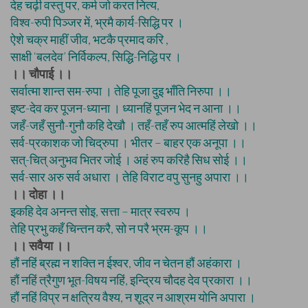
देह चढ़ी वस्तु पर, कर्म जो करत नित्य,
विश्व-रुपी पिञ्जर में, भ्रमै कार्य-सिद्धि पर ।
ऐशे चक्र माहीं जीव, भटकै प्रमाद करि ,
साक्षी ‘बलदेव’ निर्विकल्प, सिद्धि-निद्धि पर ।
।। चौपाई ।।
सर्वात्मा शान्त सम-रुपा । तेहि पूजा दुइ भाँति निरुपा ।।
इष्ट-देव कर पूजन-ध्याना । ध्यानहिं पूजन भेद न आना ।।
जहँ-जहँ सुनौ-गुनौ कहि देखौ । तहँ-तहँ रुप आत्महिं लेखो ।।
सर्व-प्रकाशक जो चिद्रुपा । भीतर – बाहर एक अनूपा ।।
सत्-चित् अनुभव भितर जोई । अहं रुप करिहै सिध सोई ।।
सर्व-सार अरु सर्व अधारा । तेहि विराट वपु सुनहु अपारा ।।
।। दोहा ।।
इकहि देव अनन्त सोइ, सत्ता – मात्र स्वरुप ।
तेहि प्रभु कहँ चिन्तन करै, सो न परै भ्रम-कूप ।।
।। सवैया ।।
हौं नहिं ब्रह्म न शक्ति न ईश्वर, जीव न चेतन हौं अहंकारा ।
हौं नहिं त्रैगुण भूत-विषय नहिं, इन्द्रिय चौदह देव प्रकारा ।।
हौं नहिं विप्र न क्षत्रिय वैश्य, न शूद्र न आश्रम योनि अपारा ।