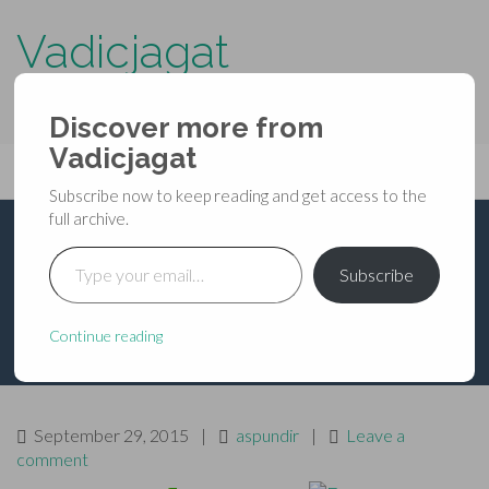
Vadicjagat
know more about…..
Discover more from
Primary
Vadicjagat
Skip
Vadicjagat
to
Menu
Subscribe now to keep reading and get access to the
content
full archive.
Type your email…
श्रीरुद्र गीता
Subscribe
Continue reading
September 29, 2015
|
aspundir
|
Leave a
comment