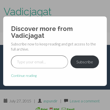
Vadicjagat
know more about…..
Discover more from
Primary
Vadicjagat
Skip
Vadicjagat
to
Menu
Subscribe now to keep reading and get access to the
content
full archive.
Type your email…
हनुमान अष्टादशाक्षर मन्त्र-
Subscribe
प्रयोग
Continue reading
July 27, 2015
|
aspundir
|
Leave a comment