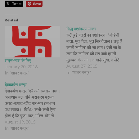
Related
सिद्ध वशीकरण मन्त्र
रुठी हुई स्त्री का वशीकरण- "मोहिनी
माता, भूत पिता, भूत सिर वेताल। उड़ ऐं
काली 'नागिन' को जा लाग। ऐसी जा के
लाग कि 'नागिन' को लग जावै हमारी
मुहब्बत की आग। न खड़े सुख, न लेटे
शत्रु-नाश के लिए
सुख, न सोते सुख। सिन्दूर चढ़ाऊँ
August 27, 2015
January 20, 2016
मंगलवार, कभी न छोड़े हमारा ख्याल।
In "शाबर मन्त्र"
In "शाबर मन्त्र"
जब…
देवाकर्षण मन्त्र
देवाकर्षण मन्त्र "ॐ नमो रुद्राय नमः।
अनाथाय बल-वीर्य-पराक्रम प्रभव
कपट-कपाट-कीट मार-मार हन-हन
पथ स्वाहा।" विधिः- कभी-कभी ऐसा
होता है कि पूजा-पाठ, भक्ति-योग से
देवी-देवता साधक से सन्तुष्ट नहीं होते
August 19, 2015
अथवा साधक बहुत कुछ करने पर भी
In "शाबर मन्त्र"
अपेक्षित सुख-शान्ति नहीं पाता। इसके