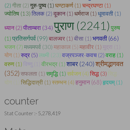
(2)
गीता (2)
गुरु-पुष्य (1)
घण्टाकर्ण (1)
चन्द्रघण्टा (1)
ज्योतिष (13)
तिलक (2)
दूकान (1)
धर्मराज (1)
धूमावती (1)
पुराण (2241)
ध्यान (2)
पीताम्बरा (34)
पुरुष
प्रतिसर्गपर्व (99)
(1)
बालज्वर (1)
बीसा (1)
भगवती (66)
भजन (7)
मध्यमपर्व (30)
महाकाल (5)
महावीर (1)
मुद्रा (1)
योग (1)
रुद्र (5)
लक्ष्मी (23)
वज्रपञ्जर-कवच (2)
वराह (1)
श्रीमद्भागवत
शाबर (240)
वरुण (1)
विष्णु (1)
वीरभद्र (1)
(352)
सफलता (1)
समृद्धि (1)
सर्वजन (4)
सिद्ध (3)
सिद्ध-
योग (1)
सिद्धिदात्री (1)
स्तम्भन (4)
हनुमान (68)
हृदयम् (1)
counter
Stat Counter :-
5,278,419