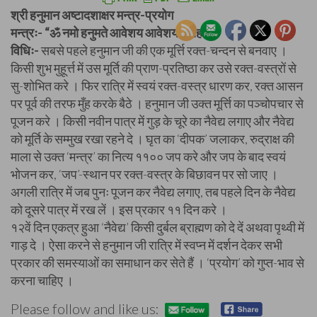
श्री हनुमान अष्टादशाक्षर मन्त्र-प्रयोग
मन्त्रः- “ॐ नमो हनुमते आवेशय आवेशय स्वाहा ।”
विधिः-
सबसे पहले हनुमान जी की एक मूर्त्ति रक्त-चन्दन से बनवाए ।
किसी शुभ मुहूर्त्त में उस मूर्ति की प्राण-प्रतिष्ठा कर उसे रक्त-वस्त्रों से
सु-शोभित करे । फिर रात्रि में स्वयं रक्त-वस्त्र धारण कर, रक्त आसन
पर पूर्व की तरफ मुँह करके बैठे । हनुमान जी उक्त मूर्त्ति का पञ्चोपचार से
पूजन करे । किसी नवीन पात्र में गुड़ के चूरे का नैवेद्य लगाए और नैवेद्य
को मूर्ति के सम्मुख रखा रहने दे । घृत का ‘दीपक’ जलाकर, रुद्राक्ष की
माला से उक्त ‘मन्त्र’ का नित्य ११०० जप करे और जप के बाद स्वयं
भोजन कर, ‘जप’-स्थान पर रक्त-वस्त्र के बिछावन पर सो जाए ।
अगली रात्रि में जब पुनः पूजन कर नैवेद्य लगाए, तब पहले दिन के नैवेद्य
को दूसरे पात्र में रख लें । इस प्रकार ११ दिन करे ।
१२वें दिन एकत्र हुआ ‘नैवेद्य’ किसी दुर्बल ब्राह्मण को दे दें अथवा पृथ्वी में
गाड़ दे । ऐसा करने से हनुमान जी रात्रि में स्वप्न में दर्शन देकर सभी
प्रकार की समस्याओं का समाधान कर सेते हैं । ‘प्रयोग’ को गुप्त-भाव से
करना चाहिए ।
Please follow and like us: