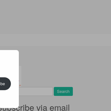
ibe
earch
r:
Subscribe via email