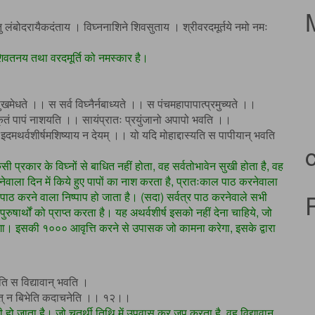
लंबोदरायैकदंताय । विघ्ननाशिने शिवसुताय । श्रीवरदमूर्तये नमो नमः
शिवतनय तथा वरदमूर्ति को नमस्कार है।
खमेधते ।। स सर्व विघ्नैर्नबाध्यते ।। स पंचमहापापात्प्रमुच्यते ।।
ृतं पापं नाशयति ।। सायंप्रातः प्रयुंजानो अपापो भवति ।।
 इदमथर्वशीर्षमशिष्याय न देयम् ।। यो यदि मोहाद्दास्यति स पापीयान् भवति
सी प्रकार के विघ्नों से बाधित नहीं होता, वह सर्वतोभावेन सुखी होता है, वह
ेवाला दिन में किये हुए पापों का नाश करता है, प्रातःकाल पाठ करनेवाला
 पाठ करने वाला निष्पाप हो जाता है। (सदा) सर्वत्र पाठ करनेवाले सभी
ं पुरुषार्थों को प्राप्त करता है। यह अथर्वशीर्ष इसको नहीं देना चाहिये, जो
ोगा। इसकी १००० आवृत्ति करने से उपासक जो कामना करेगा, इसके द्वारा
ि स विद्यावान् भवति ।
्यात् न बिभेति कदाचनेति ।। १२।।
ी हो जाता है। जो चतुर्थी तिथि में उपवास कर जप करता है, वह विद्यावान्