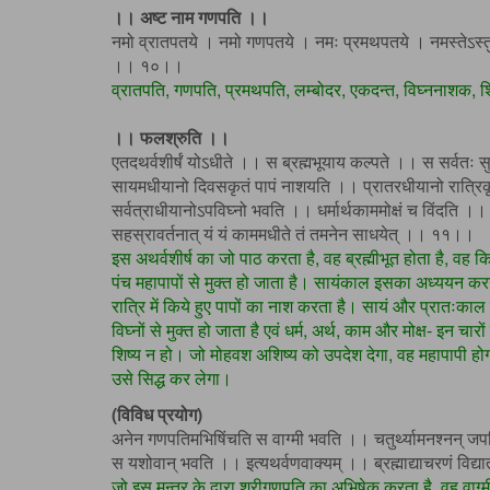
।। अष्ट नाम गणपति ।।
नमो व्रातपतये । नमो गणपतये । नमः प्रमथपतये । नमस्तेऽस्तु 
।। १०।।
व्रातपति, गणपति, प्रमथपति, लम्बोदर, एकदन्त, विघ्ननाशक, 
।। फलश्रुति ।।
एतदथर्वशीर्षं योऽधीते ।। स ब्रह्मभूयाय कल्पते ।। स सर्वतः सु
सायमधीयानो दिवसकृतं पापं नाशयति ।। प्रातरधीयानो रात्रिक
सर्वत्राधीयानोऽपविघ्नो भवति ।। धर्मार्थकाममोक्षं च विंदति ।।
सहस्रावर्तनात् यं यं काममधीते तं तमनेन साधयेत् ।। ११।।
इस अथर्वशीर्ष का जो पाठ करता है, वह ब्रह्मीभूत होता है, वह कि
पंच महापापों से मुक्त हो जाता है। सायंकाल इसका अध्ययन करन
रात्रि में किये हुए पापों का नाश करता है। सायं और प्रातःकाल
विघ्नों से मुक्त हो जाता है एवं धर्म, अर्थ, काम और मोक्ष- इन चारो
शिष्य न हो। जो मोहवश अशिष्य को उपदेश देगा, वह महापापी ह
उसे सिद्ध कर लेगा।
(विविध प्रयोग)
अनेन गणपतिमभिषिंचति स वाग्मी भवति ।। चतुर्थ्यामनश्नन् जपत
स यशोवान् भवति ।। इत्यथर्वणवाक्यम् ।। ब्रह्माद्याचरणं विद
जो इस मन्त्र के द्वारा श्रीगणपति का अभिषेक करता है, वह वाग्म