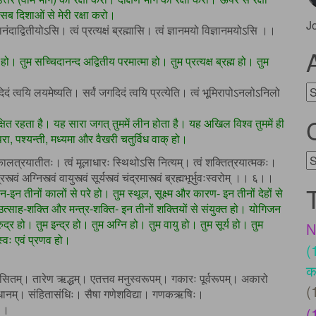
सब दिशाओं से मेरी रक्षा करो।
J
दानंदाद्वितीयोऽसि। त्वं प्रत्यक्षं ब्रह्मासि। त्वं ज्ञानमयो विज्ञानमयोऽसि ।।
। तुम सच्चिदानन्द अद्वितीय परमात्मा हो। तुम प्रत्यक्ष ब्रह्म हो। तुम
A
गदिदं त्वयि लयमेष्यति। सर्वं जगदिदं त्वयि प्रत्येति। त्वं भूमिरापोऽनलोऽनिलो
्षित रहता है। यह सारा जगत् तुममें लीन होता है। यह अखिल विश्व तुममें ही
रा, पश्यन्ती, मध्यमा और वैखरी चतुर्विध वाक् हो।
C
ं कालत्रयातीतः। त्वं मूलाधारः स्थिथोऽसि नित्यम्। त्वं शक्तित्रयात्मकः।
द्रस्त्वं अग्निस्त्वं वायुस्त्वं सूर्यस्त्वं चंद्रमास्त्वं ब्रह्मभूर्भुवःस्वरोम् ।। ६।।
ान-इन तीनों कालों से परे हो। तुम स्थूल, सूक्ष्म और कारण- इन तीनों देहों से
, उत्साह-शक्ति और मन्त्र-शक्ति- इन तीनों शक्तियों से संयुक्त हो। योगिजन
म रुद्र हो। तुम इन्द्र हो। तुम अग्नि हो। तुम वायु हो। तुम सूर्य हो। तुम
N
 स्वः एवं प्रणव हो।
(
क
न्दुलसितम्। तारेण ऋद्धम्। एतत्तव मनुस्वरूपम्। गकारः पूर्वरूपम्। अकारो
(
ः संधानम्। संहितासंधिः। सैषा गणेशविद्या। गणकऋषिः।
७।।
(