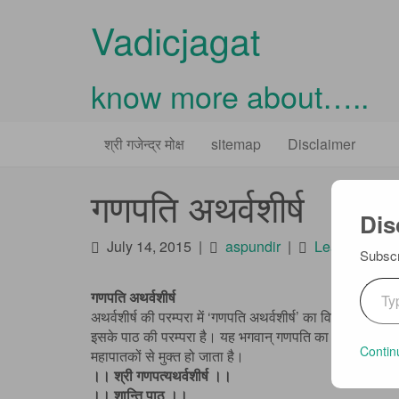
Vadicjagat
know more about…..
Primary
Skip
Vadicjagat
श्री गजेन्द्र मोक्ष
sitemap
Disclaimer
to
Menu
content
गणपति अथर्वशीर्ष
Dis
July 14, 2015
|
aspundir
|
Leave a com
Subscr
Type your em
गणपति अथर्वशीर्ष
अथर्वशीर्ष की परम्परा में ‘गणपति अथर्वशीर्ष’ का विशेष महत्त्व है।
इसके पाठ की परम्परा है। यह भगवान् गणपति का वैदिक-स्तवन 
Contin
महापातकों से मुक्त हो जाता है।
।। श्री गणपत्यथर्वशीर्ष ।।
।। शान्ति पाठ ।।