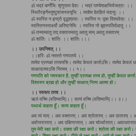
ॐ भद्रं कर्णेभिः शृणुयाम देवाः । भद्रं पश्येमाक्षभिर्यजत्राः ।।
स्थिरैरङ्गैस्तुष्टुवांसस्तनूभिः । व्यशेम देवहितं यदायुः ।।
ॐ स्वस्ति न इन्द्रो वृद्धश्रवाः । स्वस्ति नः पूषा विश्ववेदाः ।।
स्वस्तिनस्तार्क्ष्यो अरिष्टनेमिः । स्वस्ति नो बृहस्पतिर्दधातु ।।
ॐ तन्मामवतु तद् वक्तारमवतु अवतु माम् अवतु वक्तारम्
ॐ शांतिः । शांतिः ।। शांतिः।।।
।। उपनिषत् ।।
।।हरिः ॐ नमस्ते गणपतये ।।
त्वमेव प्रत्यक्षं तत्त्वमसि। त्वमेव केवलं कर्ताऽसि। त्वमेव केवलं ध
साक्षादात्माऽसि नित्यम् ।। १।।
गणपति को नमस्कार है, तुम्हीं प्रत्यक्ष तत्त्व हो, तुम्हीं केवल कर्
विश्वरुप ब्रह्म हो और तुम्हीं साक्षात् नित्य आत्मा हो।
।। स्वरूप तत्त्व ।।
ऋतं वच्मि (वदिष्यामि)।। सत्यं वच्मि (वदिष्यामि)।। २।।
यथार्थ कहता हूँ। सत्य कहता हूँ।
अव त्वं माम् । अव वक्तारम् । अव श्रोतारम् । अव दातारम् । 
अवोत्तरात्तात् । अव दक्षिणात्तात् । अव चोर्ध्वात्तात्। अवाधरात
तुम मेरी रक्षा करो। वक्ता की रक्षा करो। श्रोता की रक्षा करो।
करो। शिष्य रक्षा करो। पीछे से रक्षा करो। आगे से रक्षा करो। उ