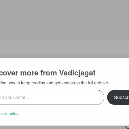
cover more from Vadicjagat
ment
ibe now to keep reading and get access to the full archive.
ail…
Subscr
 प्रायः प्रत्येक मांगलिक कार्यों में गणपति-पूजन के अनन्तर प्रार्थना रुप में
S
है। इसका पाठ करने वाला किसी प्रकार के विघ्न से बाधित न होता हुआ
fo
ue reading