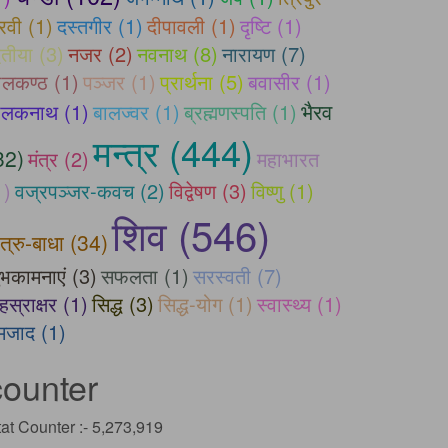
ैरवी (1)
दस्तगीर (1)
दीपावली (1)
दृष्टि (1)
वितीया (3)
नजर (2)
नवनाथ (8)
नारायण (7)
ीलकण्ठ (1)
पञ्जर (1)
प्रार्थना (5)
बवासीर (1)
भैरव
ालकनाथ (1)
बालज्वर (1)
ब्रह्मणस्पति (1)
मन्त्र (444)
32)
मंत्र (2)
महाभारत
1)
वज्रपञ्जर-कवच (2)
विद्वेषण (3)
विष्णु (1)
शिव (546)
त्रु-बाधा (34)
ुभकामनाएं (3)
सफलता (1)
सरस्वती (7)
हस्राक्षर (1)
सिद्ध (3)
सिद्ध-योग (1)
स्वास्थ्य (1)
मजाद (1)
counter
tat Counter :-
5,273,919