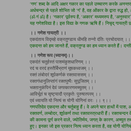
‘गण’ शब्द के आदि अक्षर गकार का पहले उच्चारण करके अनन्तर
अर्धचन्द्र से पहले शोभित जो ‘गं’ है, वह ओंकार के द्वारा रुद्ध ह
(ॐ गं ॐ) है। ‘गकार’ पूर्वरुप है, ‘अकार’ मध्यमरुप है, ‘अनुस्वार’
यह गणेशविद्या है। इस विद्या के गणक ऋषि हैं। निचृद् गायत्री 
।। गणेश गायत्री ।।
एकदंताय विद्महे वक्रतुण्डाय धीमहि तन्नो दंतिः प्रचोदयात् 
एकदन्त को हम जानते हैं, वक्रतुण्ड का हम ध्यान करते हैं। दन्ती
।। गणेश रूप (ध्यानम्)।।
एकदंतं चतुर्हस्तं पाशमंकुशधारिणम् ।।
रदं च वरदं हस्तैर्बिभ्राणं मूषकध्वजम् ।।
रक्तं लंबोदरं शूर्पकर्णकं रक्तवाससम् ।।
रक्तगंधानुलिप्तांगं रक्तपुष्पैः सुपूजितम् ।।
भक्तानुकंपिनं देवं जगत्कारणमच्युतम् ।।
आविर्भूतं च सृष्ट्यादौ प्रकृतेः पुरुषात्परम् ।।
एवं ध्यायति यो नित्यं स योगी योगिनां वरः ।। ९।।
गणपतिदेव एकदन्त और चर्तुबाहु हैं। वे अपने चार हाथों में पाश, 
रक्तवर्ण, लम्बोदर, शूर्पकर्ण तथा रक्तवस्त्रधारी हैं। रक्तचन्दन के द
की कामना पूर्ण करने वाले, ज्योतिर्मय, जगत् के कारण, अच्युत तथा 
हुए। इनका जो इस प्रकार नित्य ध्यान करता है, वह योगी योगियों म