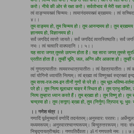
करो। नीचे की ओर से रक्षा करो। सर्वतोभाव से मेरी रक्षा करो। 
त्वं वाङ्ग्मयस्त्वं चिन्मयः। त्वमानंदमयस्त्वं ब्रह्ममयः। त्वं सच्चि
४।।
तुम वाङ्मय हो, तुम चिन्मय हो। तुम आनन्दमय हो। तुम ब्रह्ममय हो
ज्ञानमय हो, विज्ञानमय हो।
सर्वं जगदिदं त्वत्तो जायते। सर्वं जगदिदं त्वत्तस्तिष्ठति। सर्वं ज
नभः। त्वं चत्वारि वाक्पदानि ।। ५।।
यह सारा जगत् तुमसे उत्पन्न होता है। यह सारा जगत् तुमसे सुरक
प्रतीत होता है। तुम्हीं भूमि, जल, अग्नि और आकाश हो। तुम्हीं प
त्वं गुणत्रयातीतः त्वमवस्थात्रयातीतः। त्वं देहत्रयातीतः। त्व
त्वां योगिनो ध्यायंति नित्यम्। त्वं ब्रह्मा त्वं विष्णुस्त्वं रुद्रस्त्वं इन्
तुम सत्त्व-रज-तम-इन तीनों गुणों से परे हो। तुम भूत-भविष्य-वर्तम
परे हो। तुम नित्य मूलाधार चक्र में स्थित हो। तुम प्रभु-शक्ति
नित्य तुम्हारा ध्यान करते हैं। तुम ब्रह्मा हो। तुम विष्णु हो। तु
चन्द्रमा हो। तुम (सगूण) ब्रह्म हो, तुम (निर्गुण) त्रिपाद भूः भुवः
।। गणेश मंत्र ।।
गणादिं पूर्वमुच्चार्य वर्णादिं तदनंतरम्।अनुस्वारः परतरः। अर्धे
मध्यमरूपम्। अनुस्वारश्चान्त्यरूपम्। बिन्दुरुत्तररूपम्। नाद
निचृद्गायत्रीच्छंदः। गणपतिर्देवता। ॐ गं गणपतये नमः ।। 