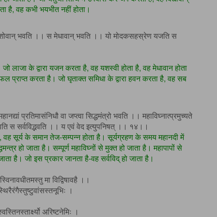
नता है, वह कभी भयभीत नहीं होता।
ि स यशोवान् भवति ।। स मेधावान् भवति ।। यो मोदकसहस्रेण यजति स
है। जो लाजा के द्वारा यजन करता है, वह यशस्वी होता है, वह मेधावान होता
 फल प्राप्त करता है। जो घृताक्त समिधा के द्वारा हवन करता है, वह सब
 महानद्यां प्रतिमासंनिधौ वा जप्त्वा सिद्धमंत्रो भवति ।। महाविघ्नात्प्रमुच्यते
्भवति स सर्वविद्भवति ।। य एवं वेद इत्युपनिषत् ।। १४।।
वह सूर्य के समान तेज-सम्पन्न होता है। सूर्यग्रहण के समय महानदी में
 हो जाता है। सम्पूर्ण महाविघ्नों से मुक्त हो जाता है। महापापों से
हो जाता है। जो इस प्रकार जानता है-वह सर्वविद् हो जाता है।
विनावधीतमस्तु मा विद्विषावहै ।।
थिरैरंगैस्तुष्टुवांसस्तनूभिः ।
वस्तिनस्तार्क्ष्यो अरिष्टनेमिः ।