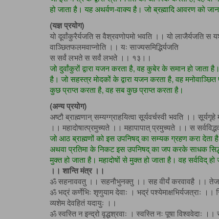
हो जाता है। यह अथर्वण-वाक्य है। जो ब्रह्मादि आवरण को जा
(यज्ञ प्रयोग)
यो दूर्वांकुरैर्यजति स वैश्रवणोपमो भवति ।। यो लाजैर्यजत
वाञ्छितफलमवाप्नोति ।। यः साज्यसमिद्भिर्यजति
स सर्वं लभते स सर्वं लभते ।। १३।।
जो दुर्वांकुरों द्वारा यजन करता है, वह कुबेर के समान हो जाता 
है। जो सहस्त्र मोदकों के द्वारा यजन करता है, वह मनोवाञ्छित
कुछ प्राप्त करता है, वह सब कुछ प्राप्त करता है।
(अन्य प्रयोग)
अष्टौ ब्राह्मणान् सम्यग्ग्राहयित्वा सूर्यवर्चस्वी भवति ।। सूर्यगृहे
।। महादोषात्प्रमुच्यते ।। महापापात् प्रमुच्यते ।। स सर्वविद
जो आठ ब्राह्मणों को इस उपनिषद् का सम्यक ग्रहण करा देता है, 
अथवा प्रतिमा के निकट इस उपनिषद् का जप करके साधक सिद्धमन्त्र
मुक्त हो जाता है। महादोषों से मुक्त हो जाता है। वह सर्वविद् 
।। शान्ति मंत्र ।।
ॐ सहनाववतु ।। सहनौभुनक्तु ।। सह वीर्यं करवावहै ।। तेजस्
ॐ भद्रं कर्णेभिः शृणुयाम देवाः । भद्रं पश्येमाक्षभिर्यजत्राः ।। स्
व्यशेम देवहितं यदायुः ।।
ॐ स्वस्ति न इन्द्रो वृद्धश्रवाः । स्वस्ति नः पूषा विश्ववेदाः ।। स्