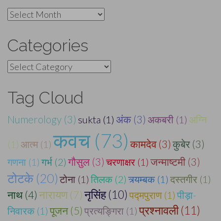
Archives
Categories
Categories
Tag Cloud
Numerology (3)
sukta (1)
अंक (3)
अकबरी (1)
अग्नि
कवच (73)
(1)
आत्म (1)
कामदेव (3)
कुबेर (3)
गणना (1)
गर्भ (2)
गौसुल (3)
चरणाक्षर (1)
जन्माष्टमी (3)
टोटके (20)
टोना (1)
तिलक (2)
त्र्यम्बक (1)
दस्तगीर (1)
नृसिंह (10)
नाथ (4)
नारायण (7)
पद्मपुराण (1)
पीड़ा-
प्रश्नावली (11)
पूजन (5)
निवारक (1)
प्रत्यङ्गिरा (1)