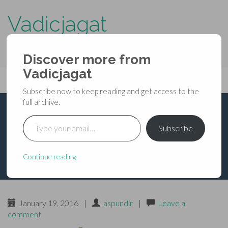
Vadicjagat
know more about…..
Discover more from
Primary
Vadicjagat
Skip
Vadicjagat
to
Menu
Subscribe now to keep reading and get access to the
content
full archive.
Type your email…
विष नाशक मन्त्र
Subscribe
Continue reading
January 19, 2016
|
aspundir
|
Leave a
comment