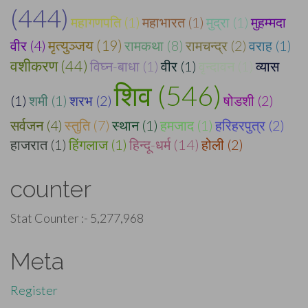
(444)
महागणपति (1)
महाभारत (1)
मुद्रा (1)
मुहम्मदा
वीर (4)
मृत्युञ्जय (19)
रामकथा (8)
रामचन्द्र (2)
वराह (1)
वशीकरण (44)
विघ्न-बाधा (1)
वीर (1)
वृन्दावन (1)
व्यास
शिव (546)
(1)
शमी (1)
शरभ (2)
षोडशी (2)
सर्वजन (4)
स्तुति (7)
स्थान (1)
हमजाद (1)
हरिहरपुत्र (2)
हाजरात (1)
हिंगलाज (1)
हिन्दू-धर्म (14)
होली (2)
counter
Stat Counter :-
5,277,968
Meta
Register