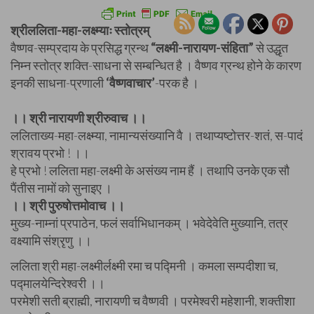
श्रीललिता-महा-लक्ष्म्याः स्तोत्रम्
वैष्णव-सम्प्रदाय के प्रसिद्ध ग्रन्थ
“लक्ष्मी-नारायण-संहिता”
से उद्धृत
निम्न स्तोत्र शक्ति-साधना से सम्बन्धित है । वैष्णव ग्रन्थ होने के कारण
इनकी साधना-प्रणाली
‘वैष्णवाचार’
-परक है ।
।। श्री नारायणी श्रीरुवाच ।।
ललिताख्य-महा-लक्ष्म्या, नामान्यसंख्यानि वै । तथाप्यष्टोत्तर-शतं, स-पादं
श्रावय प्रभो ! ।।
हे प्रभो ! ललिता महा-लक्ष्मी के असंख्य नाम हैं । तथापि उनके एक सौ
पैंतीस नामों को सुनाइए ।
।। श्री पुरुषोत्तमोवाच ।।
मुख्य-नाम्नां प्रपाठेन, फलं सर्वाभिधानकम् । भवेदेवेति मुख्यानि, तत्र
वक्ष्यामि संश्रृणु ।।
ललिता श्री महा-लक्ष्मीर्लक्ष्मी रमा च पद्मिनी । कमला सम्पदीशा च,
पद्मालयेन्दिरेश्वरी ।।
परमेशी सती ब्राह्मी, नारायणी च वैष्णवी । परमेश्वरी महेशानी, शक्तीशा