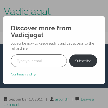
Vadicjagat
know more about…..
Discover more from
Primary
Vadicjagat
Skip
Vadicjagat
to
Menu
Subscribe now to keep reading and get access to the
content
full archive.
Type your email…
श्रीललिता-महा-लक्ष्म्याः
Subscribe
स्तोत्रम्
Continue reading
September 10, 2015
|
aspundir
|
Leave a
comment