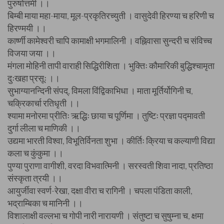
पुरुषोत्तमी ।।
बिम्बी माया महा-माया, मूल-प्रकृतिरच्युती । वासुदेवी हिरण्या च हरिणी च
हिरण्मयी ।।
कार्ष्णी कामेश्वरी चापि कामाक्षी भगमालिनी । वह्निवासा सुन्दरी च संविच्च
विजया जया ।।
मंगला मोहिनी तापी वाराही सिद्धिरीशिता । भुक्तिः कौमारिकी बुद्धिश्चामृता
दुःखहा प्रसूः ।।
सुभाग्यानन्दिनी संपद्, विमला विंद्विकाभिधा । माता मूर्तिर्योगिनी च,
चक्रिकार्चा रतिधृती ।।
श्यामा मनोरमा प्रीतिः ऋद्धिः छाया च पूर्णिमा । तुष्टिः प्रज्ञा पद्मावती
दुर्गा लीला च माणिकी ।।
उद्यमा भारती विश्वा, विभूतिर्विनता शुभा । कीर्तिः क्रिया च कल्याणी विद्या
कला च कुंकुमा ।।
पुण्या पुराणा वागीशी, वरदा विभवात्मिनी । सरस्वती शिवा नादा, प्रतिष्ठा
संस्कृता त्रयी ।।
आयुर्जीवा स्वर्ण-रेखा, दक्षा वीरा च रागिनी । चपला पंडिता काली,
भद्राम्बिका च मानिनी ।।
विशालाक्षी वल्लभा च गोपी नारी नारायणी । संतुष्टा च सुषुम्ना च, क्षमा