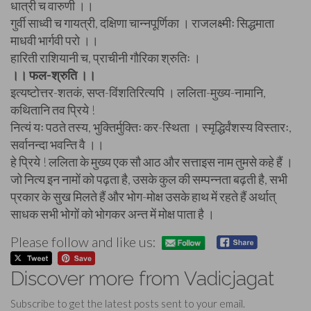
धात्री च वारुणी ।।
गुर्वी साध्वी च गायत्री, दक्षिणा चान्नपूर्णिका । राजलक्ष्मीः सिद्धमाता
माधवी भार्गवी परो ।।
हारिती राशियानी च, प्राचीनी गौरिका श्रुतिः ।
।। फल-श्रुति ।।
इत्यष्टोत्तर-शतकं, सप्त-विंशतिरित्यपि । ललिता-मुख्य-नामानि,
कथितानि तव प्रिये !
नित्यं यः पठते तस्य, भुक्तिर्मुक्तिः कर-स्थिता । स्मृद्धिर्वंशस्य विस्तारः,
सर्वानन्दा भवन्ति वै ।।
हे प्रिये ! ललिता के मुख्य एक सौ आठ और सत्ताइस नाम तुमसे कहे हैं ।
जो नित्य इन नामों को पढ़ता है, उसके कुल की सम्पन्नता बढ़ती है, सभी
प्रकार के सुख मिलते हैं और भोग-मोक्ष उसके हाथ में रहते हैं अर्थात्
साधक सभी भोगों को भोगकर अन्त में मोक्ष पाता है ।
Please follow and like us:
Discover more from Vadicjagat
Subscribe to get the latest posts sent to your email.