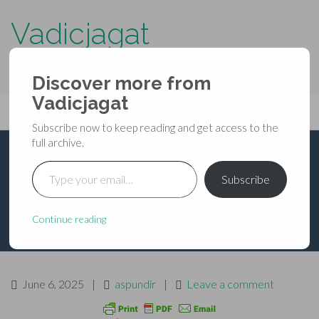
Vadicjagat
know more about…..
Discover more from
Primary
Vadicjagat
Skip
Vadicjagat
to
Menu
Subscribe now to keep reading and get access to the
content
full archive.
Type your email…
अग्निपुराण – अध्याय 024
Subscribe
Continue reading
June 6, 2025
|
aspundir
|
Leave a comment