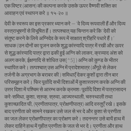
एक विष्टर (आसन) की कल्पना करके उसके ऊपर वैष्णवी शक्ति का
आवाहन एवं स्थापन करे ॥ १५-२० ॥
देवी के स्वरूप का इस प्रकार ध्यान करे — ‘वे दिव्य रूपवाली हैं और दिव्य
वस्त्राभूषणों से विभूषित हैं। तत्पश्चात् यह चिन्तन करे कि ‘देवी को
संतुष्ट करने के लिये अग्निदेव के रूप में साक्षात् श्रीहरि पधारे हैं।’
साधक (उन दोनों का पूजन करके शुद्ध कांस्यादि पात्र में रखी और ऊपर
से शुद्ध कांस्यादि पात्र द्वारा ढकी हुई अग्नि को लाकर, क्रव्याद अंश को
अलग करके, ईक्षणादि से शोधित उस[^5] ) अग्नि को कुण्ड के भीतर
स्थापित करे। तत्पश्चात् उस अग्नि में प्रादेशमात्र (अँगूठे से लेकर
तर्जनी के अग्रभाग के बराबर की ) समिधाएँ देकर कुशों द्वारा तीन बार
परिसमूहन करे। फिर पूर्वादि सभी दिशाओं में कुशास्तरण करके अग्नि की
उत्तर दिशा में पश्चिम से आरम्भ करके क्रमशः पूर्वादि दिशा में पात्रासादन
करे-समिधा, कुशा, स्रुक्, स्रुवा, आज्यस्थाली, चरुस्थाली तथा
कुशाच्छादित घी, (प्रणीतापात्र, प्रोक्षणीपात्र) आदि वस्तुएँ रखे। इसके
बाद प्रणीता को सामने रखकर उसे जल से भर दे और कुशा से प्रणीता
का जल लेकर प्रोक्षणीपात्र का प्रोक्षण करे। तदनन्तर उसे बायें हाथ में
लेकर दाहिने हाथ में गृहीत प्रणीता के जल से भर दे। प्रणीता और हाथ