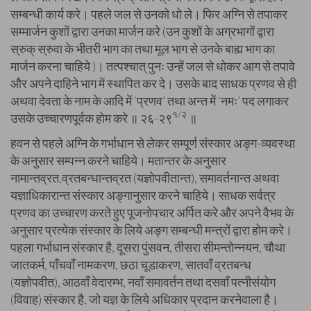
सम्बन्धी कार्य करे। पहले जल से उनको धो ले। फिर अग्नि से तपाकर
सम्मार्जन कुशों द्वारा उनका मार्जन करे (उन कुशों के अग्रभागों द्वारा
स्रुक् स्रुवा के भीतरी भाग का तथा मूल भाग से उनके बाह्य भाग का
मार्जन करना चाहिये )। तत्पश्चात् पुनः उन्हें जल से धोकर आग से तपावे
और अपने दाहिने भाग में स्थापित कर दे। उसके बाद साधक प्रणव से ही
अथवा देवता के नाम के आदि में ‘प्रणव’ तथा अन्त में ‘नमः’ पद लगाकर
१/२
उसके उच्चारणपूर्वक होम करे ॥ २६-२९
॥
हवन से पहले अग्नि के गर्भाधान से लेकर सम्पूर्ण संस्कार अङ्ग-व्यवस्था
के अनुसार सम्पन्न करने चाहिये। मतान्तर के अनुसार
नामान्तव्रत,व्रतबन्धान्तव्रत (यज्ञोपवीतान्त), समावर्तनान्त अथवा
यज्ञाधिकारान्त संस्कार अङ्गानुसार करने चाहिये। साधक सर्वत्र
प्रणव का उच्चारण करते हुए पूजनोपचार अर्पित करे और अपने वैभव के
अनुसार प्रत्येक संस्कार के लिये अङ्ग सम्बन्धी मन्त्रों द्वारा होम करे।
पहला गर्भाधान संस्कार है, दूसरा पुंसवन, तीसरा सीमन्तोन्नयन, चौथा
जातकर्म, पाँचवाँ नामकरण, छठा चूडाकरण, सातवाँ व्रतबन्ध
(यज्ञोपवीत), आठवाँ वेदारम्भ, नवाँ समावर्तन तथा दसवाँ पत्नीसंयोग
(विवाह) संस्कार है, जो यज्ञ के लिये अधिकार प्रदान करनेवाला है।