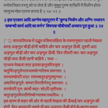
मनोवाञ्छित वस्तु को पा लेता है और मुमुक्षु पुरुष श्रीहरि में विलीन होता-
सायुज्य मोक्ष प्राप्त करता है ॥ ५४-५९ ॥
॥ इस प्रकार आदि आग्नेय महापुराण में ‘कुण्ड निर्माण और अग्नि-स्थापन
सम्बन्धी कार्य आदि का वर्णन’ विषयक चौबीसवाँ अध्याय पूरा हुआ ॥ २४
॥
[^1]: शारदातिलक में उद्धृत वसिष्ठसंहिता के वचनानुसार पहली मेखला
बारह अङ्गुल चौड़ी होनी चाहिये और चार अङ्गुल ऊँची, दूसरी आठ
अङ्गुल चौड़ी और चार अङ्गुल ऊँची, फिर तीसरी चार-चार अङ्गुल
चौड़ी तथा ऊँची रहनी चाहिये। यथा —
प्रथमा मेखला तत्र द्वादशाङ्गुलविस्तृता ।
चतुर्भिरङ्गुलैस्तस्याश्चोन्नतिश्च समन्ततः ॥
तस्याश्चोपरि वप्रः स्याच्चतुरङ्गुलमुन्नतः ।
अष्ठभिरङ्गुलैः सम्यग् विस्तीर्णस्तु समन्ततः ॥
तस्योपरि पुनः कार्यो भद्रः सोऽपि तृतीयकः ।
चतुरङ्गुलविस्तीर्णश्चोन्नतश्च तथाविधः ॥
इस क्रम से बाहर की ओर से पहली मेखला की ऊँचाई चार अङ्गुल की
होगी, फिर बादवाली उससे भी चार अङ्गुल ऊँची होने के कारण मूलतः