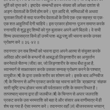
मूर्ति को तृप्त करे। इष्टदेव-सम्बन्धी हवन-संख्या की अपेक्षा दशांश से
अङ्ग-देवताओं के लिये होम करे। घृत आदि से, समिधाओं से अथवा
घृताक्त तिलों से सदा यजनीय देवताओं के लिये एक-एक सहस्र या एक-
एक शत आहुतियाँ देनी चाहिये। इस प्रकार होमान्त-पूजन समाप्त करके
स्नानादि से शुद्ध हुए शिष्यों को गुरु बुलाकर अपने आगे बिठावे। वे सभी
शिष्य उपवासव्रत किये हों उनमें पाश-बद्ध पशु की भावना करके उनका
प्रोक्षण करे ॥ ३६-४२ ॥
तदनन्तर उन सब शिष्यों को भावना द्वारा अपने आत्मा से संयुक्त करके
अविद्या और कर्म के बन्धनों से आबद्ध हो लिङ्गशरीर का अनुवर्तन
करनेवाले चैतन्य (जीव) का, जो लिङ्गशरीर के साथ बँधा हुआ है,
ध्यानमार्ग से साक्षात्कार करके उसका सम्यक् प्रोक्षण करने के पश्चात्
वायुबीज (
यं
) के द्वारा उसके शरीर का शोषण करे। इसके बाद अग्निबीज
(
रं
) के चिन्तन से अग्नि प्रकट करके यह भावना करे कि ‘ब्रह्माण्ड’ संज्ञक
सारी सृष्टि दग्ध होकर भस्म की पर्वताकार राशि के समान स्थित है।
तत्पश्चात् भावना द्वारा ही जलबीज (
वं
) के चिन्तन से अपार जलराशि
प्रकट करके उस भस्मराशि को बहा दे और संसार अब वाणीमात्र में ही
शेष रह गया है-ऐसा स्मरण करे। तदनन्तर वहाँ (लं) बीजस्वरूपा भगवान्