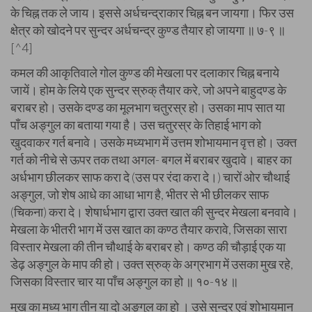
के चिह्न तक ले जाय। इससे अर्धचन्द्राकार चिह्न बन जायगा। फिर उस
क्षेत्र को खोदने पर सुन्दर अर्धचन्द्र कुण्ड तैयार हो जायगा ॥ ७-९ ॥
[^4]
कमल की आकृतिवाले गोल कुण्ड की मेखला पर दलाकार चिह्न बनाये
जायें। होम के लिये एक सुन्दर स्रुक् तैयार करे, जो अपने बाहुदण्ड के
बराबर हो। उसके दण्ड का मूलभाग चतुरस्र हो। उसका माप सात या
पाँच अङ्गुल का बताया गया है। उस चतुरस्र के तिहाई भाग को
खुदवाकर गर्त बनावे। उसके मध्यभाग में उत्तम शोभायमान वृत्त हो। उक्त
गर्त को नीचे से ऊपर तक तथा अगल- बगल में बराबर खुदावे। बाहर का
अर्धभाग छीलकर साफ करा दे (उस पर रंदा करा दे।) चारों ओर चौथाई
अङ्गुल, जो शेष आधे का आधा भाग है, भीतर से भी छीलकर साफ
(चिकना) करा दे। शेषार्धभाग द्वारा उक्त खात की सुन्दर मेखला बनवावे।
मेखला के भीतरी भाग में उस खात का कण्ठ तैयार करावे, जिसका सारा
विस्तार मेखला की तीन चौथाई के बराबर हो। कण्ठ की चौड़ाई एक या
डेढ़ अङ्गुल के माप की हो। उक्त स्रुक् के अग्रभाग में उसका मुख रहे,
जिसका विस्तार चार या पाँच अङ्गुल का हो ॥ १०-१४ ॥
मुख का मध्य भाग तीन या दो अङ्गुल का हो । उसे सुन्दर एवं शोभायमान