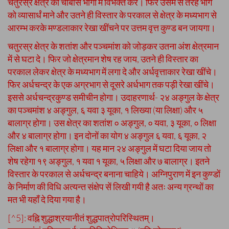
चतुरस्र क्षेत्र को चौबीस भागों में विभक्त करे। फिर उसमें से तेरह भाग
को व्यासार्धं माने और उतने ही विस्तार के परकाल से क्षेत्र के मध्यभाग से
आरम्भ करके मण्डलाकार रेखा खींचने पर उत्तम वृत्त कुण्ड बन जायगा।
चतुरस्र क्षेत्र के शतांश और पञ्चमांश को जोड़कर उतना अंश क्षेत्रमान
में से घटा दे। फिर जो क्षेत्रमान शेष रह जाय, उतने ही विस्तार का
परकाल लेकर क्षेत्र के मध्यभाग में लगा दे और अर्धवृत्ताकार रेखा खींचे।
फिर अर्धचन्द्र के एक अग्रभाग से दूसरे अर्धभाग तक पड़ी रेखा खींचे।
इससे अर्धचन्द्रकुण्ड समीचीन होगा। उदाहरणार्थ- २४ अङ्गुल के क्षेत्र
का पञ्चमांश ४ अङ्गुल, ६ यवा ३ यूका, १ लिख्या (या लिक्षा) और ५
बालाग्र होगा। उस क्षेत्र का शतांश ० अङ्गुल, ० यवा, ३ यूका, ० लिक्षा
और ४ बालाग्र होगा। इन दोनों का योग ४ अङ्गुल ६ यवा, ६ यूका, २
लिक्षा और १ बालाग्र होगा। यह मान २४ अङ्गुल में घटा दिया जाय तो
शेष रहेगा १९ अङ्गुल, १ यवा १ यूका, ५ लिक्षा और ७ बालाग्र। इतने
विस्तार के परकाल से अर्धचन्द्र बनाना चाहिये। अग्निपुराण में इन कुण्डों
के निर्माण की विधि अत्यन्त संक्षेप सें लिखी गयी है अतः अन्य ग्रन्थों का
मत भी यहाँ दे दिया गया है।
[^5]: वह्नि शुद्धाश्रयानीतं शुद्धपात्रोपरिस्थितम्।