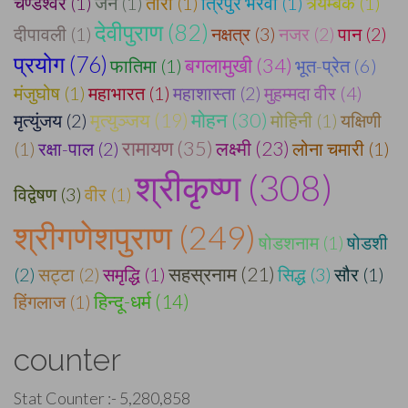
चण्डेश्वर (1)
जैन (1)
तारा (1)
त्रिपुर भैरवी (1)
त्र्यम्बक (1)
देवीपुराण (82)
दीपावली (1)
नक्षत्र (3)
नजर (2)
पान (2)
प्रयोग (76)
बगलामुखी (34)
फातिमा (1)
भूत-प्रेत (6)
मंजुघोष (1)
महाभारत (1)
महाशास्ता (2)
मुहम्मदा वीर (4)
मोहन (30)
मृत्युञ्जय (19)
मृत्युंजय (2)
मोहिनी (1)
यक्षिणी
रामायण (35)
लक्ष्मी (23)
(1)
रक्षा-पाल (2)
लोना चमारी (1)
श्रीकृष्ण (308)
विद्वेषण (3)
वीर (1)
श्रीगणेशपुराण (249)
षोडशनाम (1)
षोडशी
सहस्रनाम (21)
(2)
सट्टा (2)
समृद्धि (1)
सिद्ध (3)
सौर (1)
हिन्दू-धर्म (14)
हिंगलाज (1)
counter
Stat Counter :-
5,280,858