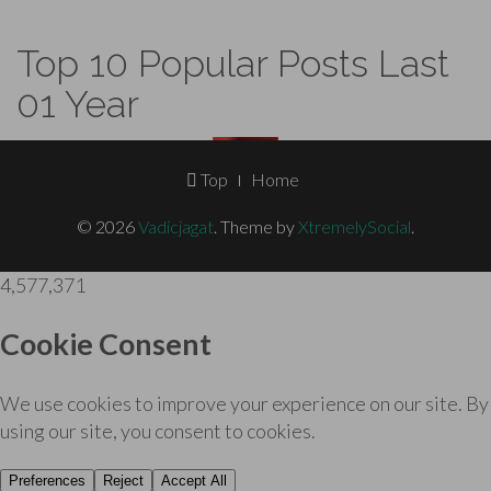
Top 10 Popular Posts Last
01 Year
Footer
Top
Home
Menu
© 2026
Vadicjagat
.
Theme by
XtremelySocial
.
4,577,371