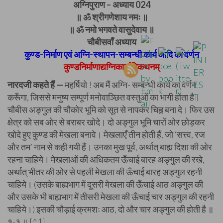
अग्निपुराण – अध्याय 024
॥ ॐ श्रीगणेशाय नमः ॥
॥ ॐ नमो भगवते वासुदेवाय ॥
चौबीसवाँ अध्याय
कुण्ड-निर्माण एवं अग्नि-स्थापन-सम्बन्धी कार्य आदि का वर्णन
कुण्डनिर्माणाद्यग्निकार्यादिकथनम्
नारदजी कहते हैं —
महर्षियो ! अब मैं अग्नि- सम्बन्धी कार्य का वर्णन
करूँगा, जिससे मनुष्य सम्पूर्ण मनोवाञ्छित वस्तुओं का भागी होता है।
चौबीस अङ्गुल की चौकोर भूमि को सूत से नापकर चिह्न बना दे। फिर उस
क्षेत्र को सब ओर से बराबर खोदे। दो अङ्गुल भूमि चारों ओर छोड़कर
खोदे हुए कुण्ड की मेखला बनावे। मेखलाएँ तीन होती हैं, जो ‘सत्त्व, रज
और तम’ नाम से कही गयी हैं। उनका मुख पूर्व, अर्थात् बाह्य दिशा की ओर
रहना चाहिये। मेखलाओं की अधिकतम ऊँचाई बारह अङ्गुल की रखे,
अर्थात् भीतर की ओर से पहली मेखला की ऊँचाई बारह अङ्गुल रहनी
चाहिये। (उसके बाह्यभाग में दूसरी मेखला की ऊँचाई आठ अङ्गुल की
और उसके भी बाह्यभाग में तीसरी मेखला की ऊँचाई चार अङ्गुल की रहनी
चाहिये।) इसकी चौड़ाई क्रमशः आठ, दो और चार अङ्गुल की होती है ॥
१-३ ॥ [^1]