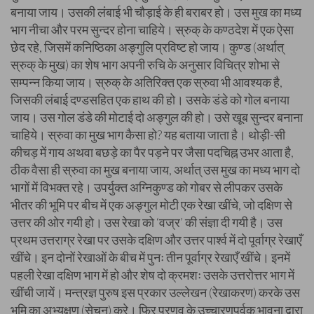
बनाया जाय। उसकी लंबाई भी चौड़ाई के ही बराबर हो। उस मुख का मध्य
भाग नीचा और परम सुन्दर होना चाहिये। स्रुक् के कण्ठदेश में एक ऐसा
छेद रहे, जिसमें कनिष्ठिका अङ्गुलि प्रविष्ट हो जाय। कुण्ड (अर्थात्
स्रुक् के मुख) का शेष भाग अपनी रुचि के अनुसार विचित्र शोभा से
सम्पन्न किया जाय। स्रुक् के अतिरिक्त एक स्रुवा भी आवश्यक है,
जिसकी लंबाई दण्डसहित एक हाथ की हो। उसके डंडे को गोल बनाया
जाय। उस गोल डंडे की मोटाई दो अङ्गुल की हो। उसे खूब सुन्दर बनाना
चाहिये। स्रुवा का मुख भाग कैसा हो? यह बताया जाता है। थोड़ी-सी
कीचड़ में गाय अथवा बछड़े का पैर पड़ने पर जैसा पदचिह्न उभर आता है,
ठीक वैसा ही स्रुवा का मुख बनाया जाय, अर्थात् उस मुख का मध्य भाग दो
भागों में विभक्त रहे। उपर्युक्त अग्निकुण्ड को गोबर से लीपकर उसके
भीतर की भूमि पर बीच में एक अङ्गुल मोटी एक रेखा खींचे, जो दक्षिण से
उत्तर की ओर गयी हो। उस रेखा को ‘वज्र’ की संज्ञा दी गयी है। उस
प्रथम उत्तराग्र रेखा पर उसके दक्षिण और उत्तर पार्श्व में दो पूर्वाग्र रेखाएँ
खींचे। इन दोनों रेखाओं के बीच में पुनः तीन पूर्वाग्र रेखाएँ खींचे। इनमें
पहली रेखा दक्षिण भाग में हो और शेष दो क्रमशः उसके उत्तरोत्तर भाग में
खींची जायें। मन्त्रज्ञ पुरुष इस प्रकार उल्लेखन (रेखाकरण) करके उस
भूमि का अभ्युक्षण (सेचन) करे। फिर प्रणव के उच्चारणपूर्वक भावना द्वारा