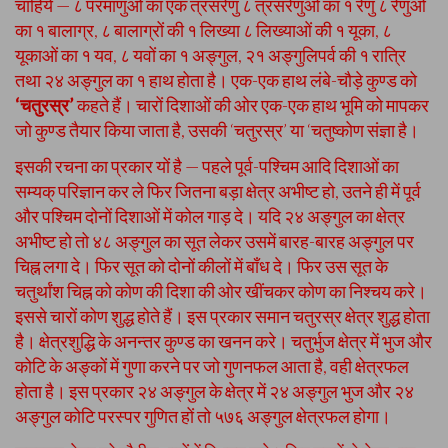
चाहिये — ८ परमाणुओं का एक त्रसरेणु ८ त्रसरेणुओं का १ रेणु ८ रेणुओं
का १ बालाग्र, ८ बालाग्रों की १ लिख्या ८ लिख्याओं की १ यूका, ८
यूकाओं का १ यव, ८ यवों का १ अङ्गुल, २१ अङ्गुलिपर्व की १ रात्रि
तथा २४ अङ्गुल का १ हाथ होता है। एक-एक हाथ लंबे-चौड़े कुण्ड को
‘चतुरस्र’
कहते हैं। चारों दिशाओं की ओर एक-एक हाथ भूमि को मापकर
जो कुण्ड तैयार किया जाता है, उसकी ‘चतुरस्र’ या ‘चतुष्कोण संज्ञा है।
इसकी रचना का प्रकार यों है — पहले पूर्व-पश्चिम आदि दिशाओं का
सम्यक् परिज्ञान कर ले फिर जितना बड़ा क्षेत्र अभीष्ट हो, उतने ही में पूर्व
और पश्चिम दोनों दिशाओं में कोल गाड़ दे। यदि २४ अङ्गुल का क्षेत्र
अभीष्ट हो तो ४८ अङ्गुल का सूत लेकर उसमें बारह-बारह अङ्गुल पर
चिह्न लगा दे। फिर सूत को दोनों कीलों में बाँध दे। फिर उस सूत के
चतुर्थांश चिह्न को कोण की दिशा की ओर खींचकर कोण का निश्चय करे।
इससे चारों कोण शुद्ध होते हैं। इस प्रकार समान चतुरस्र क्षेत्र शुद्ध होता
है। क्षेत्रशुद्धि के अनन्तर कुण्ड का खनन करे। चतुर्भुज क्षेत्र में भुज और
कोटि के अङ्कों में गुणा करने पर जो गुणनफल आता है, वही क्षेत्रफल
होता है। इस प्रकार २४ अङ्गुल के क्षेत्र में २४ अङ्गुल भुज और २४
अङ्गुल कोटि परस्पर गुणित हों तो ५७६ अङ्गुल क्षेत्रफल होगा।