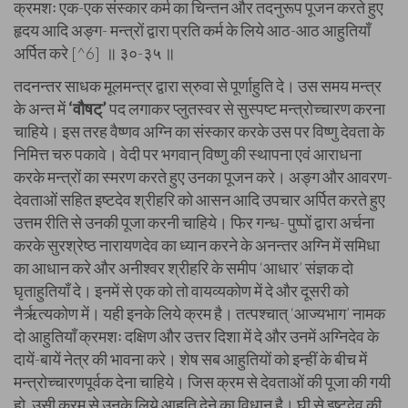
क्रमशः एक-एक संस्कार कर्म का चिन्तन और तदनुरूप पूजन करते हुए
हृदय आदि अङ्ग- मन्त्रों द्वारा प्रति कर्म के लिये आठ-आठ आहुतियाँ
अर्पित करे [^6] ॥ ३०-३५ ॥
तदनन्तर साधक मूलमन्त्र द्वारा स्रुवा से पूर्णाहुति दे। उस समय मन्त्र
के अन्त में
‘वौषट्’
पद लगाकर प्लुतस्वर से सुस्पष्ट मन्त्रोच्चारण करना
चाहिये। इस तरह वैष्णव अग्नि का संस्कार करके उस पर विष्णु देवता के
निमित्त चरु पकावे। वेदी पर भगवान् विष्णु की स्थापना एवं आराधना
करके मन्त्रों का स्मरण करते हुए उनका पूजन करे। अङ्ग और आवरण-
देवताओं सहित इष्टदेव श्रीहरि को आसन आदि उपचार अर्पित करते हुए
उत्तम रीति से उनकी पूजा करनी चाहिये। फिर गन्ध- पुष्पों द्वारा अर्चना
करके सुरश्रेष्ठ नारायणदेव का ध्यान करने के अनन्तर अग्नि में समिधा
का आधान करे और अनीश्वर श्रीहरि के समीप ‘आधार’ संज्ञक दो
घृताहुतियाँ दे। इनमें से एक को तो वायव्यकोण में दे और दूसरी को
नैर्ऋत्यकोण में। यही इनके लिये क्रम है। तत्पश्चात् ‘आज्यभाग’ नामक
दो आहुतियाँ क्रमशः दक्षिण और उत्तर दिशा में दे और उनमें अग्निदेव के
दायें-बायें नेत्र की भावना करे। शेष सब आहुतियों को इन्हीं के बीच में
मन्त्रोच्चारणपूर्वक देना चाहिये। जिस क्रम से देवताओं की पूजा की गयी
हो, उसी क्रम से उनके लिये आहुति देने का विधान है। घी से इष्टदेव की