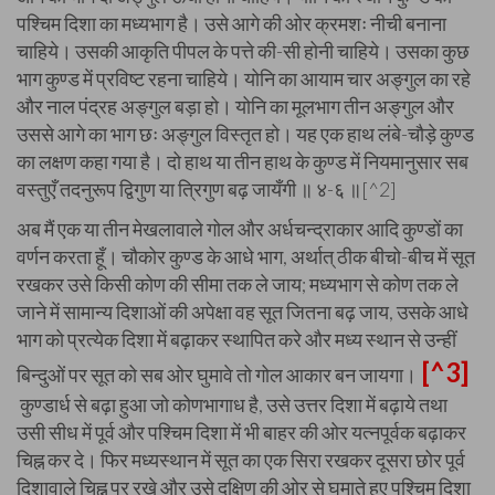
पश्चिम दिशा का मध्यभाग है। उसे आगे की ओर क्रमशः नीची बनाना
चाहिये। उसकी आकृति पीपल के पत्ते की-सी होनी चाहिये। उसका कुछ
भाग कुण्ड में प्रविष्ट रहना चाहिये। योनि का आयाम चार अङ्गुल का रहे
और नाल पंद्रह अङ्गुल बड़ा हो। योनि का मूलभाग तीन अङ्गुल और
उससे आगे का भाग छः अङ्गुल विस्तृत हो। यह एक हाथ लंबे-चौड़े कुण्ड
का लक्षण कहा गया है। दो हाथ या तीन हाथ के कुण्ड में नियमानुसार सब
वस्तुएँ तदनुरूप द्विगुण या त्रिगुण बढ़ जायँगी ॥ ४-६ ॥[^2]
अब मैं एक या तीन मेखलावाले गोल और अर्धचन्द्राकार आदि कुण्डों का
वर्णन करता हूँ। चौकोर कुण्ड के आधे भाग, अर्थात् ठीक बीचो-बीच में सूत
रखकर उसे किसी कोण की सीमा तक ले जाय; मध्यभाग से कोण तक ले
जाने में सामान्य दिशाओं की अपेक्षा वह सूत जितना बढ़ जाय, उसके आधे
भाग को प्रत्येक दिशा में बढ़ाकर स्थापित करे और मध्य स्थान से उन्हीं
[^3]
बिन्दुओं पर सूत को सब ओर घुमावे तो गोल आकार बन जायगा।
कुण्डार्ध से बढ़ा हुआ जो कोणभागाध है, उसे उत्तर दिशा में बढ़ाये तथा
उसी सीध में पूर्व और पश्चिम दिशा में भी बाहर की ओर यत्नपूर्वक बढ़ाकर
चिह्न कर दे। फिर मध्यस्थान में सूत का एक सिरा रखकर दूसरा छोर पूर्व
दिशावाले चिह्न पर रखे और उसे दक्षिण की ओर से घुमाते हुए पश्चिम दिशा