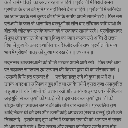
के बीच में पवित्री का अन्तर रहना चाहिये। प्रोक्षणी में गिराते समय
प्रणीता के जल को भूमि पर नहीं गिरने देना चाहिये। प्रोक्षणी में अग्निदेव
का ध्यान करके उसे कुण्ड की योनि के समीप अपने सामने रखे। फिर उस
प्रोक्षणी के जल से आसादित वस्तुओं को तीन बार सींचकर समिधाओं के
बोझ को खोलकर उसके बन्धन को सरकाकर सामने रखे। प्रणीतापात्र
में पुष्प छोड़कर उसमें भगवान् विष्णु का ध्यान करके उसे अग्नि से उत्तर
दिशा में कुश के ऊपर स्थापित कर दे (और अग्नि तथा प्रणीता के मध्य
भाग में प्रोक्षणीपात्र को कुशा पर रख दे ) ॥ २१-२५ ॥
तदनन्तर आज्यस्थाली को घी से भरकर अपने आगे रखे। फिर उसे आग
पर चढ़ाकर सम्प्लवन एवं उत्पवन की क्रिया द्वारा घी का संस्कार करे ।
(उसकी विधि इस प्रकार है – ) प्रादेशमात्र लंबे दो कुश हाथ में ले।
उनके अग्रभाग खण्डित न हुए हों तथा उनके गर्भ में दूसरा कुश अङ्कुरित
न हुआ हो। दोनों हाथों को उत्तान रखे और उनके अङ्गुष्ठ एवं कनिष्ठिका
अङ्गुलि से उन कुशों को पकड़े रहे। इस तरह उन कुशों द्वारा घी को
थोड़ा- थोड़ा उठाकर ऊपर की ओर तीन बार उछाले। प्रज्वलित तृण
आदि लेकर घी को देखे और उसमें कोई अपद्रव्य (खराब वस्तु) हो तो उसे
निकाल दे। इसके बाद तृण अग्नि में फेंककर उस घी को आग पर से उतार
ले और सामने रखे। फिर स्रुक् और स्रुवा को लेकर उनके द्वारा होम-