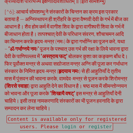
क्रव्यादांशं परित्यज्य ईक्षणादिविशोधितम् ॥ (इति सोमशम्भु)
[^6]: आचार्य सोमशम्भु ने संस्कारों के चिन्तन का क्रम इस प्रकार
बताया है — अग्निस्थापन ही श्रीहरि के द्वारा वैष्णवी देवी के गर्भ में बीज का
आधान है। शैव होम कर्म में वागीश शिव के द्वारा वागीश्वरी शिवा के गर्भ में
बीजाधान होता है। तत्पश्चात् देवी के परिधान संवरण, शौचाचमन आदि
का चिन्तन करके हृदय-मन्त्र (नमः) के द्वारा गर्भाग्नि का पूजन करे, यथा
–
‘ॐ गर्भाग्नये नमः’
पूजन के पश्चात् उस गर्भ की रक्षा के लिये भावना द्वारा
देवी के पाणिपल्लव में
‘अस्त्राय फट्’
बोलकर कुशा का कङ्कण बाँध दे।
फिर पूर्वोक्त मन्त्र से अथवा सद्योजात मन्त्र अग्नि की पूजा कर गर्भाधान
संस्कार के निमित्त हृदय-मन्त्र (
हृदयाय नमः
) से ही आहुतियाँ दे तृतीय
मास में पुंसवन की भावना करके, वामदेव-मन्त्र से पूजन करके शिरोमन्त्र
(शिरसे स्वाहा
) द्वारा आहुति देने का विधान है। षष्ठ मास में सीमन्तोन्नयन
को भावना और पूजा करके
‘शिखायै वषट्’
इस मन्त्र से आहुतियाँ देनी
चाहिये। इसी तरह नामकरणादि संस्कारों का भी पूजन हवनादि के द्वारा
सम्पादन कर लेना चाहिये।
Content is available only for registered
users. Please
login
or
register