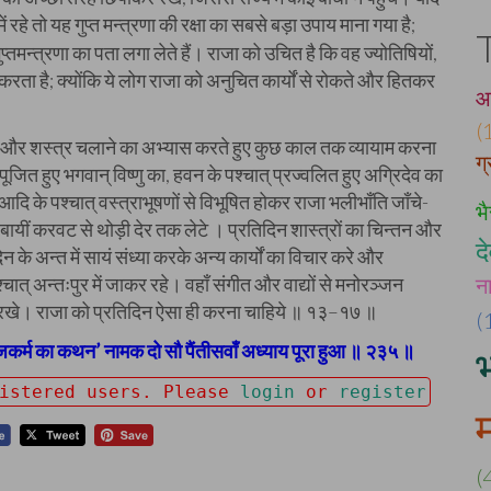
 रहे तो यह गुप्त मन्त्रणा की रक्षा का सबसे बड़ा उपाय माना गया है;
 गुप्तमन्त्रणा का पता लगा लेते हैं। राजा को उचित है कि वह ज्योतिषियों,
प्त करता है; क्योंकि ये लोग राजा को अनुचित कार्यों से रोकते और हितकर
आ
(
कने और शस्त्र चलाने का अभ्यास करते हुए कुछ काल तक व्यायाम करना
ग
जित हुए भगवान् विष्णु का, हवन के पश्चात् प्रज्वलित हुए अग्रिदेव का
दि के पश्चात् वस्त्राभूषणों से विभूषित होकर राजा भलीभाँति जाँचे-
भ
यीं करवट से थोड़ी देर तक लेटे । प्रतिदिन शास्त्रों का चिन्तन और
द
न के अन्त में सायं संध्या करके अन्य कार्यों का विचार करे और
चात् अन्तःपुर में जाकर रहे। वहाँ संगीत और वाद्यों से मनोरञ्जन
न
बन्ध रखे। राजा को प्रतिदिन ऐसा ही करना चाहिये ॥ १३–१७ ॥
(
ाजकर्म का कथन’ नामक दो सौ पैंतीसवाँ अध्याय पूरा हुआ ॥ २३५ ॥
gistered users. Please
login
or
register
(