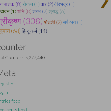
ोग नाशक (8)
रोगघ्न (1)
वार (2)
वीरभद्र (1)
न्दावन (1)
शनि (8)
शरभ (2)
श्राद्ध (6)
्रीकृष्ण (308)
षोडशी (2)
सर्प-भय (1)
नुमान (68)
हिन्दू-धर्म (14)
counter
tat Counter :-
5,277,440
Meta
egister
og in
ntries feed
omments feed