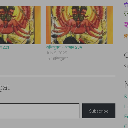
र
वृ
श
ह
याय 221
अग्निपुराण – अध्याय 234
July 5, 2025
In "अग्निपुराण"
S
gat
R
L
Subscribe
E
C