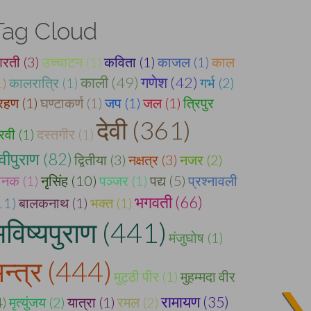
Tag Cloud
रती (3)
उच्चाटन (1)
कविता (1)
काजल (1)
काल
काली (49)
गणेश (42)
1)
कालरात्रि (1)
गर्भ (2)
्रहण (1)
घण्टाकर्ण (1)
जप (1)
जल (1)
त्रिपुर
देवी (361)
ैरवी (1)
दस्तगीर (1)
ेवीपुराण (82)
द्वितीया (3)
नक्षत्र (3)
नजर (2)
ानक (1)
नृसिंह (10)
पञ्जर (1)
पद्य (5)
प्रश्नावली
भगवती (66)
11)
बालकनाथ (1)
भक्त (1)
भविष्यपुराण (441)
मंजुघोष (1)
मन्त्र (444)
मुट्ठी पीर (1)
मुहम्मदा वीर
रामायण (35)
4)
मृत्युंजय (2)
यात्रा (1)
रमल (2)