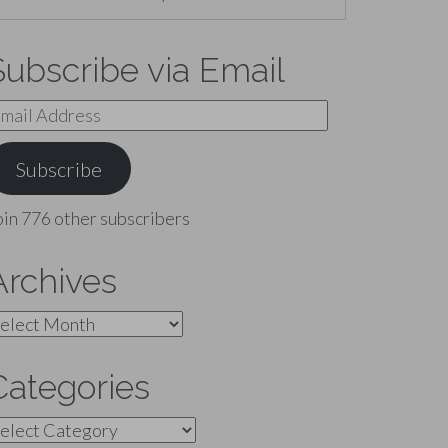
Subscribe via Email
mail
ddress
Subscribe
oin 776 other subscribers
Archives
rchives
Categories
ategories