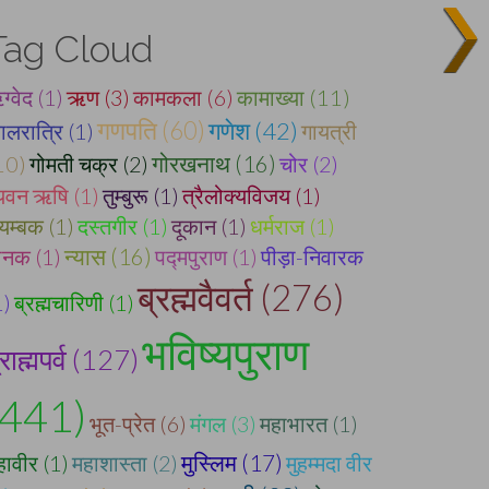
Tag Cloud
ग्वेद (1)
ऋण (3)
कामकला (6)
कामाख्या (11)
गणपति (60)
गणेश (42)
ालरात्रि (1)
गायत्री
10)
गोमती चक्र (2)
गोरखनाथ (16)
चोर (2)
्यवन ऋषि (1)
तुम्बुरू (1)
त्रैलोक्यविजय (1)
र्यम्बक (1)
दस्तगीर (1)
दूकान (1)
धर्मराज (1)
ानक (1)
न्यास (16)
पद्मपुराण (1)
पीड़ा-निवारक
ब्रह्मवैवर्त (276)
1)
ब्रह्मचारिणी (1)
भविष्यपुराण
्राह्मपर्व (127)
(441)
भूत-प्रेत (6)
मंगल (3)
महाभारत (1)
हावीर (1)
महाशास्ता (2)
मुस्लिम (17)
मुहम्मदा वीर