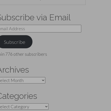
Subscribe via Email
mail
ddress
Subscribe
oin 776 other subscribers
Archives
rchives
Categories
ategories