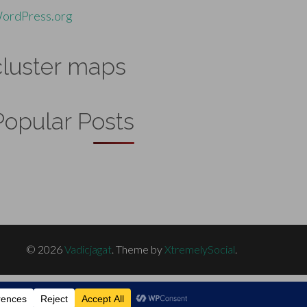
ordPress.org
cluster maps
Popular Posts
© 2026
Vadicjagat
.
Theme by
XtremelySocial
.