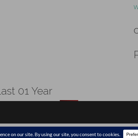
W
ast 01 Year