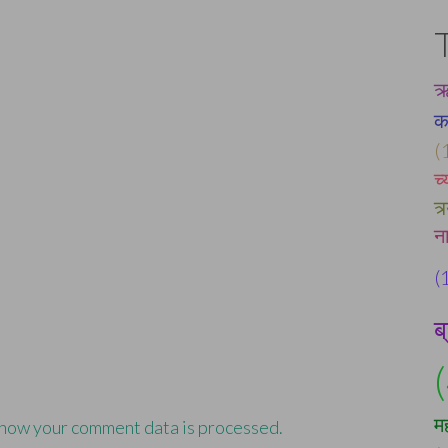
ऋ
क
(
च
त्
न
(
ब
म
how your comment data is processed.